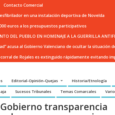
Contacto Comercial
sfibrilador en una instalación deportiva de Novelda
000 euros a los presupuestos participativos
NTO DEL PUEBLO EN HOMENAJE A LA GUERRILLA ANTIF
dad” acusa al Gobierno Valenciano de ocultar la situación
ecorral de Rojales es extinguido rápidamente evitando i
os
Editorial-Opinión-Quejas
Historia/Etnología
Baja
Sucesos Tribunales
Temas Comarcales
Vari
 Gobierno transparencia