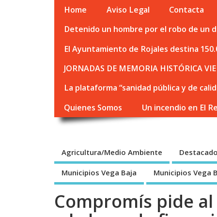
Home
Aviso Legal
Contacta
Detenido un hombre por el robo de un de
El Ayuntamiento de Rojales destina 150.
JORNADAS DE MEMORIA HISTÓRICA VIE
La plataforma “sanidad pública y de cali
Quienes Somos
Un incendio en El R
Agricultura/Medio Ambiente
Destacad
Municipios Vega Baja
Municipios Vega 
Compromís pide al