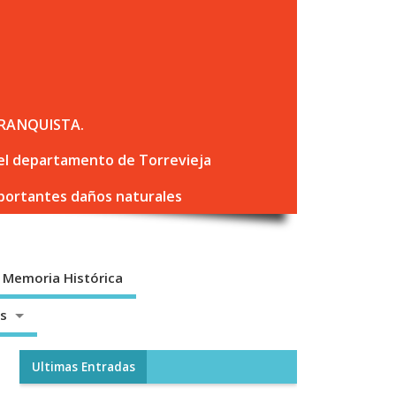
RANQUISTA.
 del departamento de Torrevieja
mportantes daños naturales
Memoria Histórica
os
Ultimas Entradas