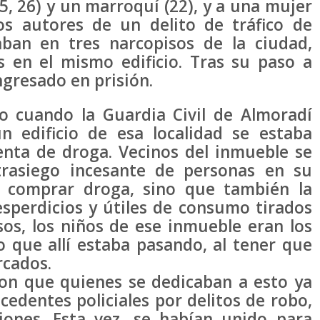
5, 26) y un marroquí (22), y a una mujer
os autores de un delito de tráfico de
aban en tres narcopisos de la ciudad,
s en el mismo edificio. Tras su paso a
ingresado en prisión.
o cuando la Guardia Civil de Almoradí
 edificio de esa localidad se estaba
enta de droga. Vecinos del inmueble se
rasiego incesante de personas en su
a comprar droga, sino que también la
sperdicios y útiles de consumo tirados
sos, los niños de ese inmueble eran los
o que allí estaba pasando, al tener que
rcados.
on que quienes se dedicaban a esto ya
dentes policiales por delitos de robo,
siones. Esta vez, se habían unido para