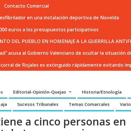
Contacto Comercial
sfibrilador en una instalación deportiva de Novelda
000 euros a los presupuestos participativos
NTO DEL PUEBLO EN HOMENAJE A LA GUERRILLA ANTIF
dad” acusa al Gobierno Valenciano de ocultar la situación
ecorral de Rojales es extinguido rápidamente evitando i
os
Editorial-Opinión-Quejas
Historia/Etnología
Baja
Sucesos Tribunales
Temas Comarcales
Vari
tiene a cinco personas en