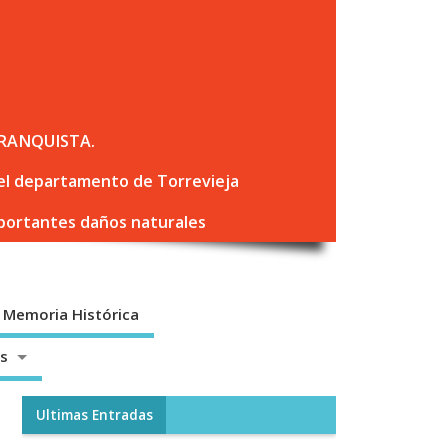
RANQUISTA.
 del departamento de Torrevieja
mportantes daños naturales
Memoria Histórica
os
Ultimas Entradas