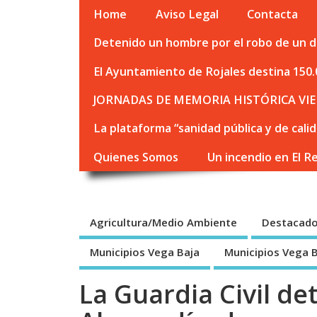
Home
Aviso Legal
Contacta
Detenido un hombre por el robo de un de
El Ayuntamiento de Rojales destina 150.
JORNADAS DE MEMORIA HISTÓRICA VIE
La plataforma “sanidad pública y de cali
Quienes Somos
Un incendio en El R
Agricultura/Medio Ambiente
Destacad
Municipios Vega Baja
Municipios Vega 
La Guardia Civil de