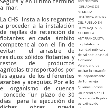
Segura y en último término
participativos
al mar.
JORNADAS DE
MEMORIA
HISTÓRICA VIENTO
La CHS insta a los regantes
DEL PUEBLO EN
a proceder a la instalación
HOMENAJE A LA
de rejillas de retención de
GUERRILLA
flotantes en cada ámbito
ANTIFRANQUISTA.
competencial con el fin de
La plataforma
evitar el arrastre de
“sanidad pública y
de calidad” acusa al
residuos sólidos flotantes y
Gobierno
restos de productos
Valenciano de
agrícolas transportados por
ocultar la situación
las aguas de los diferentes
del departamento
azarbes y acequias. Por ello
de Torrevieja
el organismo de cuenca
Quienes Somos
Un incendio en El
concede “un plazo de 30
Recorral de Rojales
días para la ejecución de
es extinguido
dichas obras previa