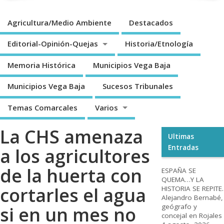
Agricultura/Medio Ambiente
Destacados
Editorial-Opinión-Quejas
Historia/Etnología
Memoria Histórica
Municipios Vega Baja
Municipios Vega Baja
Sucesos Tribunales
Temas Comarcales
Varios
La CHS amenaza
Ultimas
Entradas
a los agricultores
de la huerta con
ESPAÑA SE
QUEMA…Y LA
cortarles el agua
HISTORIA SE REPITE.
Alejandro Bernabé,
geógrafo y
si en un mes no
concejal en Rojales