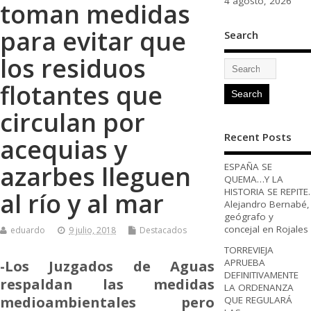
4 agosto, 2026
toman medidas
para evitar que
Search
los residuos
flotantes que
circulan por
Recent Posts
acequias y
azarbes lleguen
ESPAÑA SE
QUEMA…Y LA
HISTORIA SE REPITE.
al río y al mar
Alejandro Bernabé,
geógrafo y
concejal en Rojales
eduardo
9 julio, 2018
Destacados
TORREVIEJA
-Los Juzgados de Aguas
APRUEBA
DEFINITIVAMENTE
respaldan las medidas
LA ORDENANZA
medioambientales pero
QUE REGULARÁ