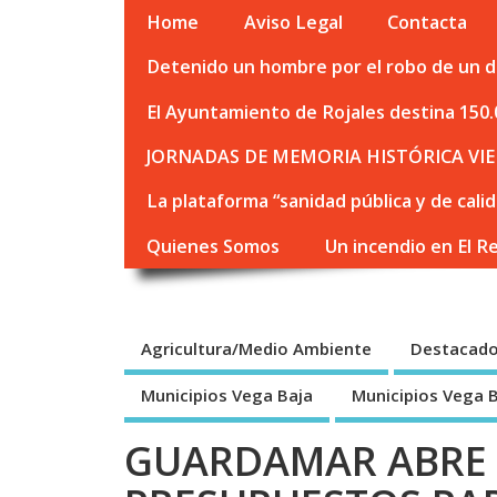
Home
Aviso Legal
Contacta
Detenido un hombre por el robo de un de
El Ayuntamiento de Rojales destina 150.
JORNADAS DE MEMORIA HISTÓRICA VIE
La plataforma “sanidad pública y de cali
Quienes Somos
Un incendio en El R
Agricultura/Medio Ambiente
Destacad
Municipios Vega Baja
Municipios Vega 
GUARDAMAR ABRE 