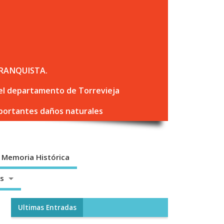
RANQUISTA.
 del departamento de Torrevieja
mportantes daños naturales
Memoria Histórica
os
Ultimas Entradas