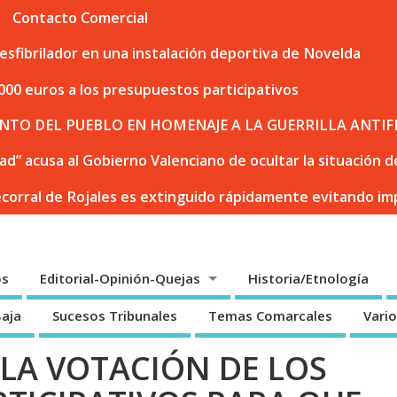
Contacto Comercial
sfibrilador en una instalación deportiva de Novelda
000 euros a los presupuestos participativos
NTO DEL PUEBLO EN HOMENAJE A LA GUERRILLA ANTIF
dad” acusa al Gobierno Valenciano de ocultar la situación
ecorral de Rojales es extinguido rápidamente evitando i
os
Editorial-Opinión-Quejas
Historia/Etnología
Baja
Sucesos Tribunales
Temas Comarcales
Vari
LA VOTACIÓN DE LOS