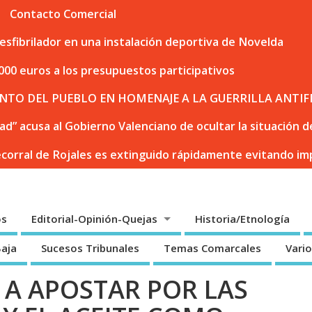
Contacto Comercial
sfibrilador en una instalación deportiva de Novelda
000 euros a los presupuestos participativos
NTO DEL PUEBLO EN HOMENAJE A LA GUERRILLA ANTIF
dad” acusa al Gobierno Valenciano de ocultar la situación
ecorral de Rojales es extinguido rápidamente evitando i
os
Editorial-Opinión-Quejas
Historia/Etnología
Baja
Sucesos Tribunales
Temas Comarcales
Vari
 A APOSTAR POR LAS