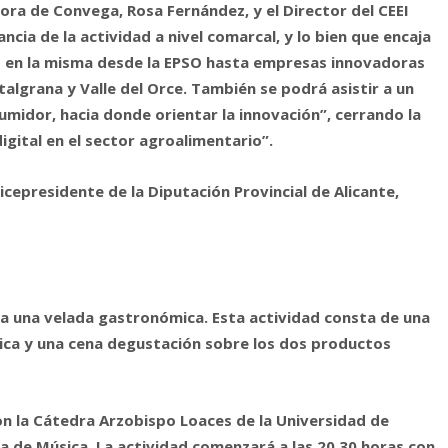
tora de Convega, Rosa Fernández, y el Director del CEEI
ancia de la actividad a nivel comarcal, y lo bien que encaja
s en la misma desde la EPSO hasta empresas innovadoras
italgrana y Valle del Orce. También se podrá asistir a un
midor, hacia donde orientar la innovación”, cerrando la
gital en el sector agroalimentario”.
vicepresidente de la Diputación Provincial de Alicante,
bra una velada gastronómica. Esta actividad consta de una
tica y una cena degustación sobre los dos productos
n la Cátedra Arzobispo Loaces de la Universidad de
ela de Música. La actividad comenzará a las 20.30 horas con