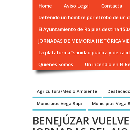
Home
Aviso Legal
Contacta
Detenido un hombre por el robo de un de
El Ayuntamiento de Rojales destina 150.
JORNADAS DE MEMORIA HISTÓRICA VIE
La plataforma “sanidad pública y de cali
Quienes Somos
Un incendio en El R
Agricultura/Medio Ambiente
Destacad
Municipios Vega Baja
Municipios Vega 
BENEJÚZAR VUELVE