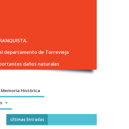
RANQUISTA.
 del departamento de Torrevieja
mportantes daños naturales
Memoria Histórica
os
Ultimas Entradas