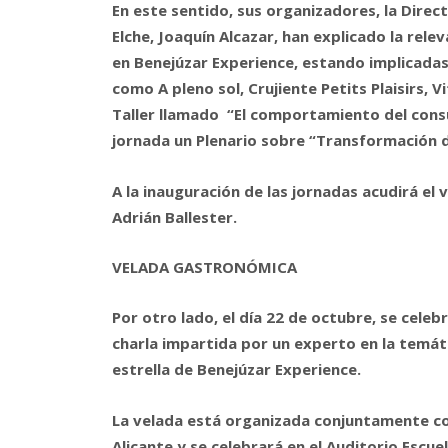
En este sentido, sus organizadores, la Direc
Elche, Joaquín Alcazar, han explicado la relev
en Benejúzar Experience, estando implicada
como A pleno sol, Crujiente Petits Plaisirs, V
Taller llamado “El comportamiento del consu
jornada un Plenario sobre “Transformación di
A la inauguración de las jornadas acudirá el 
Adrián Ballester.
VELADA GASTRONÓMICA
Por otro lado, el día 22 de octubre, se cele
charla impartida por un experto en la temá
estrella de Benejúzar Experience.
La velada está organizada conjuntamente co
Alicante y se celebrará en el Auditorio Escu