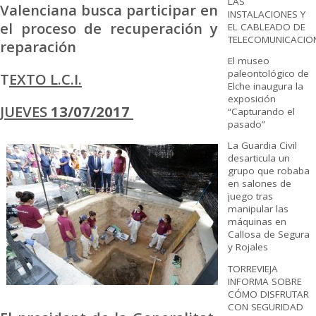
LAS
Valenciana busca participar en
INSTALACIONES Y
el proceso de recuperación y
EL CABLEADO DE
TELECOMUNICACIO
reparación
El museo
paleontológico de
T
EXTO L.C.I.
Elche inaugura la
exposición
JUEVES
13/07/2017
“Capturando el
pasado”
La Guardia Civil
desarticula un
grupo que robaba
en salones de
juego tras
manipular las
máquinas en
Callosa de Segura
y Rojales
TORREVIEJA
INFORMA SOBRE
CÓMO DISFRUTAR
CON SEGURIDAD