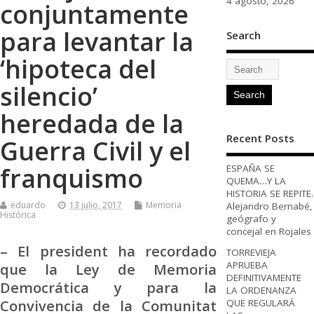
4 agosto, 2026
conjuntamente
para levantar la
Search
‘hipoteca del
silencio’
heredada de la
Recent Posts
Guerra Civil y el
franquismo
ESPAÑA SE
QUEMA…Y LA
HISTORIA SE REPITE.
eduardo
13 julio, 2017
Memoria
Alejandro Bernabé,
Histórica
geógrafo y
concejal en Rojales
– El president ha recordado
TORREVIEJA
APRUEBA
que la Ley de Memoria
DEFINITIVAMENTE
Democrática y para la
LA ORDENANZA
Convivencia de la Comunitat
QUE REGULARÁ