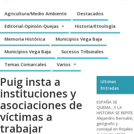
Agricultura/Medio Ambiente
Destacados
Editorial-Opinión-Quejas
Historia/Etnología
Memoria Histórica
Municipios Vega Baja
Municipios Vega Baja
Sucesos Tribunales
Temas Comarcales
Varios
Puig insta a
Ultimas
Entradas
instituciones y
asociaciones de
ESPAÑA SE
QUEMA…Y LA
víctimas a
HISTORIA SE REPITE.
Alejandro Bernabé,
geógrafo y
trabajar
concejal en Rojales