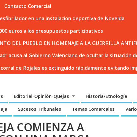
Contacto Comercial
sfibrilador en una instalación deportiva de Novelda
000 euros a los presupuestos participativos
NTO DEL PUEBLO EN HOMENAJE A LA GUERRILLA ANTIF
dad” acusa al Gobierno Valenciano de ocultar la situación
ecorral de Rojales es extinguido rápidamente evitando i
os
Editorial-Opinión-Quejas
Historia/Etnología
Baja
Sucesos Tribunales
Temas Comarcales
Vari
EJA COMIENZA A