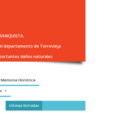
RANQUISTA.
 del departamento de Torrevieja
mportantes daños naturales
Memoria Histórica
os
Ultimas Entradas