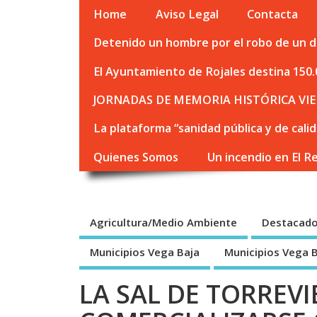
Home
Aviso Legal
Contacta
Detenido un hombre por el robo de un de
El Ayuntamiento de Rojales destina 150.
JORNADAS DE MEMORIA HISTÓRICA VIE
La plataforma “sanidad pública y de cali
Quienes Somos
Un incendio en El R
Agricultura/Medio Ambiente
Destacad
Municipios Vega Baja
Municipios Vega 
LA SAL DE TORREVI