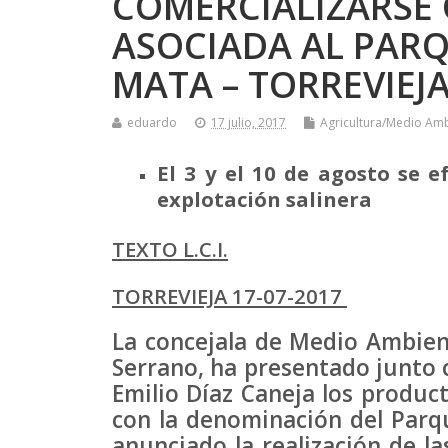
COMERCIALIZARSE
ASOCIADA AL PARQ
MATA – TORREVIEJ
eduardo
17 julio, 2017
Agricultura/Medio Am
El 3 y el 10 de agosto se e
explotación salinera
TEXTO L.C.I.
TORREVIEJA 17-07-2017
La concejala de Medio Ambien
Serrano, ha presentado junto c
Emilio Díaz Caneja los product
con la denominación del Parq
anunciado la realización de la