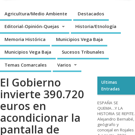
Agricultura/Medio Ambiente
Destacados
Editorial-Opinión-Quejas
Historia/Etnología
Memoria Histórica
Municipios Vega Baja
Municipios Vega Baja
Sucesos Tribunales
Temas Comarcales
Varios
El Gobierno
Ultimas
Entradas
invierte 390.720
euros en
ESPAÑA SE
QUEMA…Y LA
acondicionar la
HISTORIA SE REPITE.
Alejandro Bernabé,
geógrafo y
pantalla de
concejal en Rojales