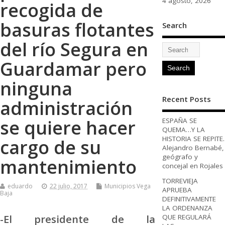
4 agosto, 2026
recogida de
basuras flotantes
Search
del río Segura en
Guardamar pero
ninguna
Recent Posts
administración
se quiere hacer
ESPAÑA SE
QUEMA…Y LA
HISTORIA SE REPITE.
cargo de su
Alejandro Bernabé,
geógrafo y
mantenimiento
concejal en Rojales
TORREVIEJA
eduardo
22 julio, 2017
Municipios Vega
APRUEBA
Baja
DEFINITIVAMENTE
LA ORDENANZA
-El presidente de la
QUE REGULARÁ