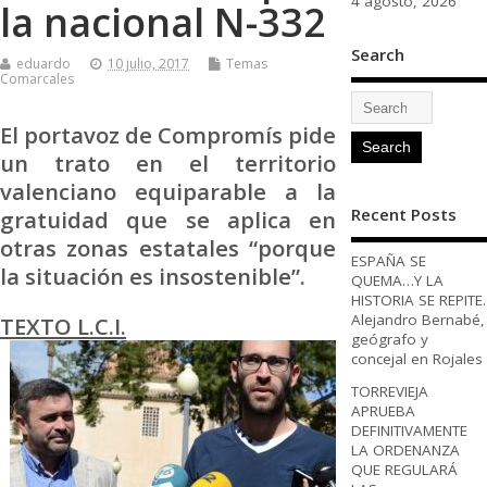
4 agosto, 2026
la nacional N-332
Search
eduardo
10 julio, 2017
Temas
Comarcales
El portavoz de Compromís pide
un trato en el territorio
valenciano equiparable a la
Recent Posts
gratuidad que se aplica en
otras zonas estatales “porque
ESPAÑA SE
la situación es insostenible”.
QUEMA…Y LA
HISTORIA SE REPITE.
Alejandro Bernabé,
TEXTO L.C.I.
geógrafo y
concejal en Rojales
TORREVIEJA
APRUEBA
DEFINITIVAMENTE
LA ORDENANZA
QUE REGULARÁ