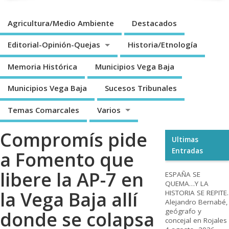
Agricultura/Medio Ambiente
Destacados
Editorial-Opinión-Quejas
Historia/Etnología
Memoria Histórica
Municipios Vega Baja
Municipios Vega Baja
Sucesos Tribunales
Temas Comarcales
Varios
Compromís pide
Ultimas
Entradas
a Fomento que
libere la AP-7 en
ESPAÑA SE
QUEMA…Y LA
la Vega Baja allí
HISTORIA SE REPITE.
Alejandro Bernabé,
geógrafo y
donde se colapsa
concejal en Rojales