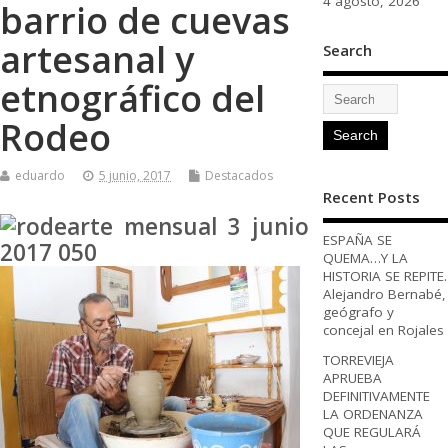
4 agosto, 2026
barrio de cuevas
artesanal y
Search
etnográfico del
Rodeo
eduardo
5 junio, 2017
Destacados
Recent Posts
ESPAÑA SE
QUEMA…Y LA
HISTORIA SE REPITE.
Alejandro Bernabé,
geógrafo y
concejal en Rojales
TORREVIEJA
APRUEBA
DEFINITIVAMENTE
LA ORDENANZA
QUE REGULARÁ