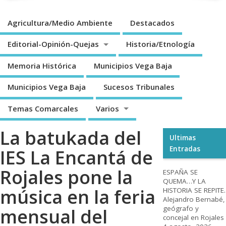
Agricultura/Medio Ambiente
Destacados
Editorial-Opinión-Quejas
Historia/Etnología
Memoria Histórica
Municipios Vega Baja
Municipios Vega Baja
Sucesos Tribunales
Temas Comarcales
Varios
La batukada del
Ultimas
Entradas
IES La Encantá de
Rojales pone la
ESPAÑA SE
QUEMA…Y LA
música en la feria
HISTORIA SE REPITE.
Alejandro Bernabé,
geógrafo y
mensual del
concejal en Rojales