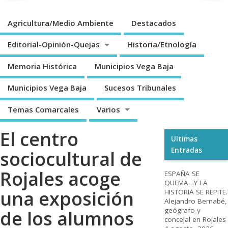
Agricultura/Medio Ambiente
Destacados
Editorial-Opinión-Quejas
Historia/Etnología
Memoria Histórica
Municipios Vega Baja
Municipios Vega Baja
Sucesos Tribunales
Temas Comarcales
Varios
El centro
Ultimas
Entradas
sociocultural de
Rojales acoge
ESPAÑA SE
QUEMA…Y LA
una exposición
HISTORIA SE REPITE.
Alejandro Bernabé,
geógrafo y
de los alumnos
concejal en Rojales