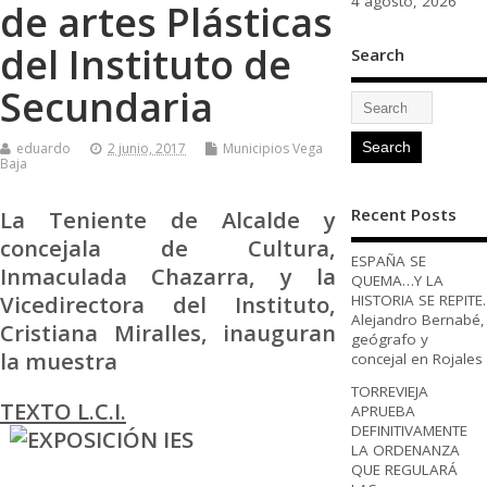
4 agosto, 2026
de artes Plásticas
del Instituto de
Search
Secundaria
eduardo
2 junio, 2017
Municipios Vega
Baja
Recent Posts
La Teniente de Alcalde y
concejala de Cultura,
ESPAÑA SE
Inmaculada Chazarra, y la
QUEMA…Y LA
Vicedirectora del Instituto,
HISTORIA SE REPITE.
Alejandro Bernabé,
Cristiana Miralles, inauguran
geógrafo y
la muestra
concejal en Rojales
TORREVIEJA
TEXTO L.C.I.
APRUEBA
DEFINITIVAMENTE
LA ORDENANZA
QUE REGULARÁ