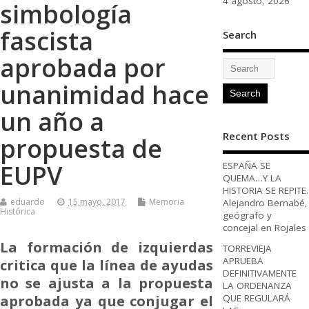
4 agosto, 2026
simbología
fascista
Search
aprobada por
unanimidad hace
un año a
Recent Posts
propuesta de
EUPV
ESPAÑA SE
QUEMA…Y LA
HISTORIA SE REPITE.
eduardo
15 mayo, 2017
Memoria
Alejandro Bernabé,
Histórica
geógrafo y
concejal en Rojales
La formación de izquierdas
TORREVIEJA
APRUEBA
critica que la línea de ayudas
DEFINITIVAMENTE
no se ajusta a la propuesta
LA ORDENANZA
aprobada ya que conjugar el
QUE REGULARÁ