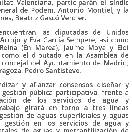
at Valenciana, participarán el síndic
eneral de Podem, Antonio Montiel, y la
nes, Beatriz Gascó Verdier.
 encuentran las diputadas de Unidos
Arrojo y Eva García Sempere, así como
Reina (En Marea), Jaume Moya y Eloi
 como el diputado en la Asamblea de
a concejal del Ayuntamiento de Madrid,
aragoza, Pedro Santisteve.
dizar y afianzar consensos diseñar y
estión pública participativa, frente a
ización de los servicios de agua y
trabajo girará en torno a tres líneas
y gestión de aguas superficiales y aguas
e gestión en los servicios de agua y
atales de aguas y mercantilización de