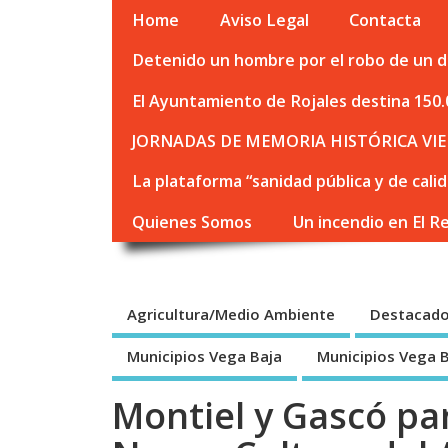
Home
Aviso Legal
Contacta
Detenido un hombre por el robo de un de
El Ayuntamiento de Rojales destina 150.
JORNADAS DE MEMORIA HISTÓRICA VIE
La plataforma “sanidad pública y de cali
Quienes Somos
Un incendio en El R
Agricultura/Medio Ambiente
Destacad
Municipios Vega Baja
Municipios Vega 
Montiel y Gascó par