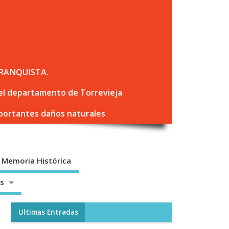
RANQUISTA.
 del departamento de Torrevieja
mportantes daños naturales
Memoria Histórica
os
Ultimas Entradas