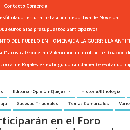
Contacto Comercial
sfibrilador en una instalación deportiva de Novelda
000 euros a los presupuestos participativos
NTO DEL PUEBLO EN HOMENAJE A LA GUERRILLA ANTIF
dad” acusa al Gobierno Valenciano de ocultar la situación
ecorral de Rojales es extinguido rápidamente evitando i
os
Editorial-Opinión-Quejas
Historia/Etnología
Baja
Sucesos Tribunales
Temas Comarcales
Vari
ticiparán en el Foro