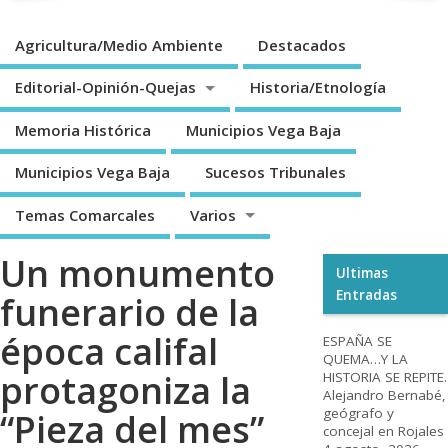
Agricultura/Medio Ambiente
Destacados
Editorial-Opinión-Quejas
Historia/Etnología
Memoria Histórica
Municipios Vega Baja
Municipios Vega Baja
Sucesos Tribunales
Temas Comarcales
Varios
Un monumento
Ultimas
Entradas
funerario de la
época califal
ESPAÑA SE
QUEMA…Y LA
protagoniza la
HISTORIA SE REPITE.
Alejandro Bernabé,
geógrafo y
“Pieza del mes”
concejal en Rojales