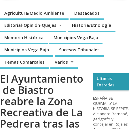
Agricultura/Medio Ambiente
Destacados
Editorial-Opinión-Quejas
Historia/Etnología
Memoria Histórica
Municipios Vega Baja
Municipios Vega Baja
Sucesos Tribunales
Temas Comarcales
Varios
El Ayuntamiento
Ultimas
Entradas
de Biastro
reabre la Zona
ESPAÑA SE
QUEMA…Y LA
Recreativa de La
HISTORIA SE REPITE.
Alejandro Bernabé,
geógrafo y
Pedrera tras las
concejal en Rojales