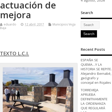
4 agosto, 2026
actuación de
mejora
Search
eduardo
12 abril, 2017
Municipios Vega
Baja
Recent Posts
TEXTO L.C.I.
ESPAÑA SE
QUEMA…Y LA
HISTORIA SE REPITE.
Alejandro Bernabé,
geógrafo y
concejal en Rojales
TORREVIEJA
APRUEBA
DEFINITIVAMENTE
LA ORDENANZA
QUE REGULARÁ