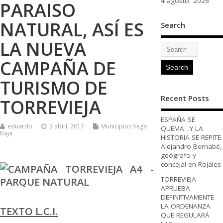
4 agosto, 2026
PARAISO
NATURAL, ASÍ ES
Search
LA NUEVA
CAMPAÑA DE
TURISMO DE
Recent Posts
TORREVIEJA
ESPAÑA SE
eduardo
3 abril, 2017
Municipios Vega
QUEMA…Y LA
Baja
HISTORIA SE REPITE.
Alejandro Bernabé,
geógrafo y
concejal en Rojales
TORREVIEJA
APRUEBA
DEFINITIVAMENTE
LA ORDENANZA
TEXTO L.C.I.
QUE REGULARÁ