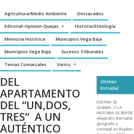
Agricultura/Medio Ambiente
Destacados
Editorial-Opinión-Quejas
Historia/Etnología
Memoria Histórica
Municipios Vega Baja
Municipios Vega Baja
Sucesos Tribunales
Temas Comarcales
Varios
DEL
Ultimas
Entradas
APARTAMENTO
DEL “UN,DOS,
ESPAÑA SE
QUEMA…Y LA
TRES” A UN
HISTORIA SE REPITE.
Alejandro Bernabé,
geógrafo y
AUTÉNTICO
concejal en Rojales