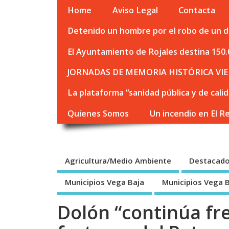
Home
Aviso Legal
Contacta
Detenido un hombre por el robo de un de
El Ayuntamiento de Rojales destina 150.
JORNADAS DE MEMORIA HISTÓRICA VIE
La plataforma “sanidad pública y de cali
Quienes Somos
Un incendio en El R
Agricultura/Medio Ambiente
Destacad
Municipios Vega Baja
Municipios Vega 
Dolón “continúa fr