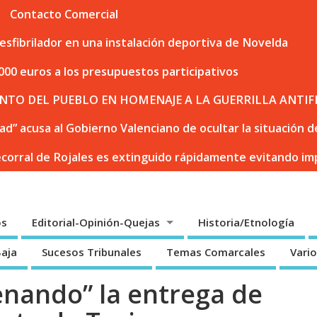
Contacto Comercial
sfibrilador en una instalación deportiva de Novelda
000 euros a los presupuestos participativos
NTO DEL PUEBLO EN HOMENAJE A LA GUERRILLA ANTIF
dad” acusa al Gobierno Valenciano de ocultar la situación
ecorral de Rojales es extinguido rápidamente evitando i
os
Editorial-Opinión-Quejas
Historia/Etnología
Baja
Sucesos Tribunales
Temas Comarcales
Vari
enando” la entrega de