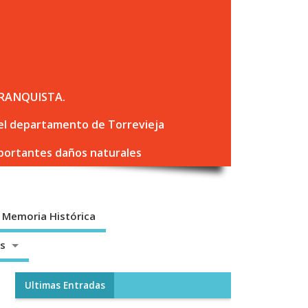
RANQUISTA.
 del departamento de Torrevieja
mportantes daños naturales
Memoria Histórica
os
Ultimas Entradas