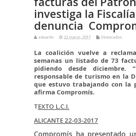
facturas del Patro
investiga la Fiscal
denuncia Compro
eduardo
22 marzo, 2017
Destacados
La coalición vuelve a reclam
semanas un listado de 73 fact
pidiendo desde diciembre.
responsable de turismo en la 
que estuvo trabajando con la 
afirma Compromís.
T
EXTO L.C.I.
ALICANTE 22-03-2017
Compromís ha presentado un