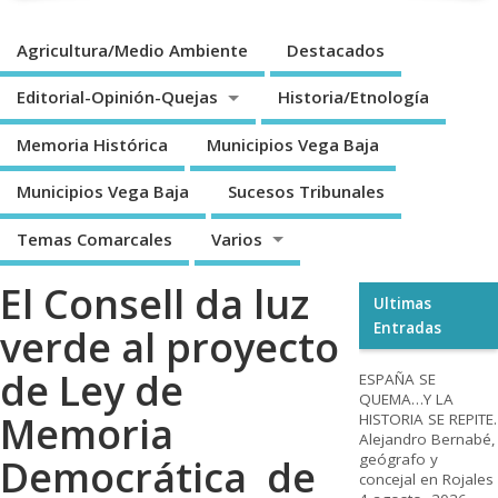
Agricultura/Medio Ambiente
Destacados
Editorial-Opinión-Quejas
Historia/Etnología
Memoria Histórica
Municipios Vega Baja
Municipios Vega Baja
Sucesos Tribunales
Temas Comarcales
Varios
El Consell da luz
Ultimas
Entradas
verde al proyecto
de Ley de
ESPAÑA SE
QUEMA…Y LA
Memoria
HISTORIA SE REPITE.
Alejandro Bernabé,
geógrafo y
Democrática de
concejal en Rojales