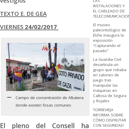
vestigios
LAS
INSTALACIONES Y
EL CABLEADO DE
TEXTO E. DE GEA
TELECOMUNICACIO
El museo
VIERNES
24/02/2017
paleontológico de
Elche inaugura la
exposición
“Capturando el
pasado”
La Guardia Civil
desarticula un
grupo que robaba
en salones de
juego tras
manipular las
máquinas en
Callosa de Segura
Campo de concentración de Albatera
y Rojales
donde existen fosas comunes
TORREVIEJA
INFORMA SOBRE
CÓMO DISFRUTAR
El pleno del Consell ha
CON SEGURIDAD