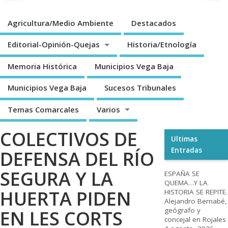
Agricultura/Medio Ambiente
Destacados
Editorial-Opinión-Quejas
Historia/Etnología
Memoria Histórica
Municipios Vega Baja
Municipios Vega Baja
Sucesos Tribunales
Temas Comarcales
Varios
COLECTIVOS DE
Ultimas
Entradas
DEFENSA DEL RÍO
SEGURA Y LA
ESPAÑA SE
QUEMA…Y LA
HUERTA PIDEN
HISTORIA SE REPITE.
Alejandro Bernabé,
geógrafo y
EN LES CORTS
concejal en Rojales