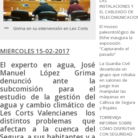
LAS
INSTALACIONES Y
EL CABLEADO DE
TELECOMUNICACIO
El museo
Grima en su intervención en Les Corts
paleontológico de
Elche inaugura la
exposición
“Capturando el
MIERCOLES 15-02-2017
pasado”
El experto en agua, José
La Guardia Civil
desarticula un
Manuel López Grima
grupo que robaba
denunció ante la
en salones de
juego tras
subcomisión para el
manipular las
estudio de la gestión del
máquinas en
Callosa de Segura
agua y cambio climático de
y Rojales
Les Corts Valencianes los
TORREVIEJA
distintos problemas que
INFORMA SOBRE
afectan a la cuenca del
CÓMO DISFRUTAR
CON SEGURIDAD
Segura, a sus habitantes y a