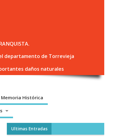
RANQUISTA.
 del departamento de Torrevieja
mportantes daños naturales
Memoria Histórica
os
Ultimas Entradas