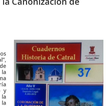
 la Canonización de
os
”,
 de
la
ma
ía
o y
 la
 la