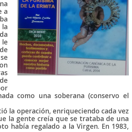
una
e a
aba
la
ada
 le
 de
se
on
ras
de
or
ronada como una soberana (conservo el
ió la operación, enriqueciendo cada vez
ue la gente creía que se trataba de una
to había regalado a la Virgen. En 1983,