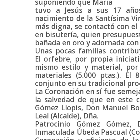
suponiendo que María
tuvo a Jesús a sus 17 años
nacimiento de la Santísima Vi
más digna, se contactó con el
en bisutería, quien presupues
bañada en oro y adornada con p
Unas pocas familias contribu
El orfebre, por propia inicia
mismo estilo y material, por
materiales (5.000 ptas.). El 
conjunto en su tradicional proc
La Coronación en sí fue semej
la salvedad de que en este 
Gómez Llopis, Don Manuel Bo
Leal (Alcalde), Dña.
Patrocinio Gómez Gómez, D
Inmaculada Úbeda Pascual (Conc