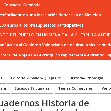
Contacto Comercial
sfibrilador en una instalación deportiva de Novelda
000 euros a los presupuestos participativos
NTO DEL PUEBLO EN HOMENAJE A LA GUERRILLA ANTIF
dad” acusa al Gobierno Valenciano de ocultar la situación
ecorral de Rojales es extinguido rápidamente evitando i
os
Editorial-Opinión-Quejas
Historia/Etnología
Baja
Sucesos Tribunales
Temas Comarcales
Vari
uadernos Historia de