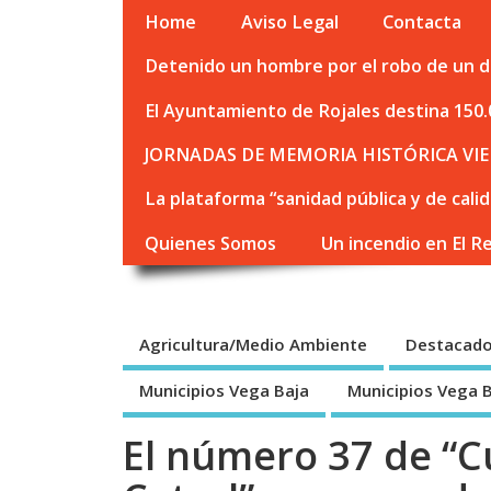
Home
Aviso Legal
Contacta
Detenido un hombre por el robo de un de
El Ayuntamiento de Rojales destina 150.
JORNADAS DE MEMORIA HISTÓRICA VIE
La plataforma “sanidad pública y de cali
Quienes Somos
Un incendio en El R
Agricultura/Medio Ambiente
Destacad
Municipios Vega Baja
Municipios Vega 
El número 37 de “C