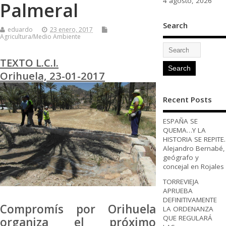
4 agosto, 2026
Palmeral
Search
eduardo
23 enero, 2017
Agricultura/Medio Ambiente
TEXTO L.C.I.
Orihuela, 23-01-2017
Recent Posts
ESPAÑA SE
QUEMA…Y LA
HISTORIA SE REPITE.
Alejandro Bernabé,
geógrafo y
concejal en Rojales
TORREVIEJA
APRUEBA
DEFINITIVAMENTE
Compromís por Orihuela
LA ORDENANZA
QUE REGULARÁ
organiza el próximo