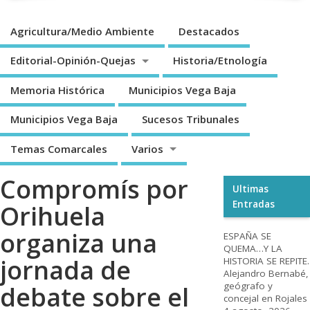
Agricultura/Medio Ambiente
Destacados
Editorial-Opinión-Quejas
Historia/Etnología
Memoria Histórica
Municipios Vega Baja
Municipios Vega Baja
Sucesos Tribunales
Temas Comarcales
Varios
Compromís por
Ultimas
Entradas
Orihuela
organiza una
ESPAÑA SE
QUEMA…Y LA
jornada de
HISTORIA SE REPITE.
Alejandro Bernabé,
geógrafo y
debate sobre el
concejal en Rojales