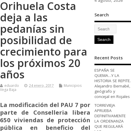
4 agosto, 2026
Orihuela Costa
deja a las
Search
pedanías sin
posibilidad de
crecimiento para
Recent Posts
los próximos 20
años
ESPAÑA SE
QUEMA…Y LA
HISTORIA SE REPITE.
eduardo
24 enero, 2017
Municipios
Alejandro Bernabé,
Vega Baja
geógrafo y
concejal en Rojales
La modificación del PAU 7 por
TORREVIEJA
APRUEBA
parte de Conselleria libera
DEFINITIVAMENTE
650 viviendas de protección
LA ORDENANZA
pública en beneficio del
QUE REGULARÁ