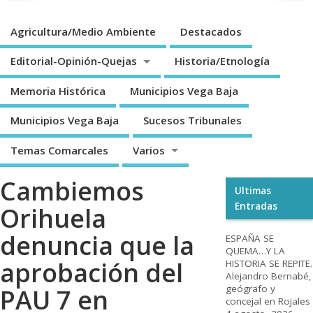
Agricultura/Medio Ambiente
Destacados
Editorial-Opinión-Quejas
Historia/Etnología
Memoria Histórica
Municipios Vega Baja
Municipios Vega Baja
Sucesos Tribunales
Temas Comarcales
Varios
Cambiemos
Ultimas
Entradas
Orihuela
denuncia que la
ESPAÑA SE
QUEMA…Y LA
aprobación del
HISTORIA SE REPITE.
Alejandro Bernabé,
geógrafo y
PAU 7 en
concejal en Rojales