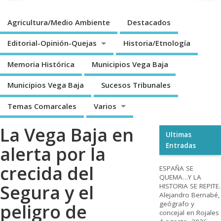
Agricultura/Medio Ambiente
Destacados
Editorial-Opinión-Quejas
Historia/Etnología
Memoria Histórica
Municipios Vega Baja
Municipios Vega Baja
Sucesos Tribunales
Temas Comarcales
Varios
La Vega Baja en
Ultimas
Entradas
alerta por la
crecida del
ESPAÑA SE
QUEMA…Y LA
Segura y el
HISTORIA SE REPITE.
Alejandro Bernabé,
geógrafo y
peligro de
concejal en Rojales