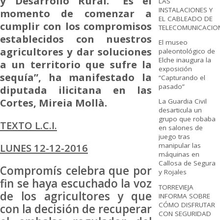
y Desarrollo Rural. “Es el
LAS
INSTALACIONES Y
momento de comenzar a
EL CABLEADO DE
cumplir con los compromisos
TELECOMUNICACIO
establecidos con nuestros
El museo
agricultores y dar soluciones
paleontológico de
Elche inaugura la
a un territorio que sufre la
exposición
sequía”, ha manifestado la
“Capturando el
pasado”
diputada ilicitana en las
Cortes, Mireia Mollà.
La Guardia Civil
desarticula un
grupo que robaba
TEXTO L.C.I.
en salones de
juego tras
LUNES 12-12-2016
manipular las
máquinas en
Callosa de Segura
Compromís celebra que por
y Rojales
fin se haya escuchado la voz
TORREVIEJA
de los agricultores y que
INFORMA SOBRE
CÓMO DISFRUTAR
con la decisión de recuperar
CON SEGURIDAD