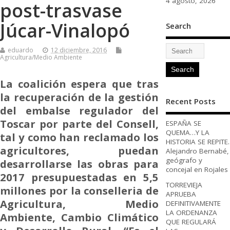
4 agosto, 2026
post-trasvase
Júcar-Vinalopó
Search
eduardo
12 diciembre, 2016
Agricultura/Medio Ambiente
La coalición espera que tras
la recuperación de la gestión
Recent Posts
del embalse regulador del
Toscar por parte del Consell,
ESPAÑA SE
QUEMA…Y LA
tal y como han reclamado los
HISTORIA SE REPITE.
agricultores, puedan
Alejandro Bernabé,
geógrafo y
desarrollarse las obras para
concejal en Rojales
2017 presupuestadas en 5,5
TORREVIEJA
millones por la conselleria de
APRUEBA
Agricultura, Medio
DEFINITIVAMENTE
LA ORDENANZA
Ambiente, Cambio Climático
QUE REGULARÁ