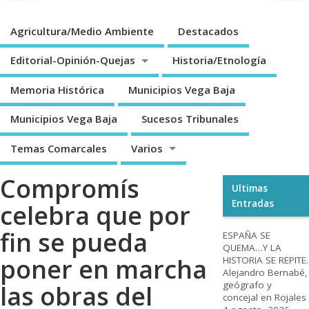
Agricultura/Medio Ambiente
Destacados
Editorial-Opinión-Quejas
Historia/Etnología
Memoria Histórica
Municipios Vega Baja
Municipios Vega Baja
Sucesos Tribunales
Temas Comarcales
Varios
Compromís
Ultimas
Entradas
celebra que por
fin se pueda
ESPAÑA SE
QUEMA…Y LA
poner en marcha
HISTORIA SE REPITE.
Alejandro Bernabé,
geógrafo y
las obras del
concejal en Rojales