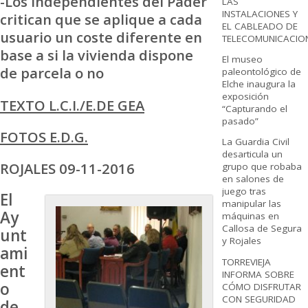
-Los independientes del Pader
LAS
INSTALACIONES Y
critican que se aplique a cada
EL CABLEADO DE
usuario un coste diferente en
TELECOMUNICACIO
base a si la vivienda dispone
El museo
de parcela o no
paleontológico de
Elche inaugura la
exposición
TEXTO L.C.I./E.DE GEA
“Capturando el
pasado”
FOTOS E.D.G.
La Guardia Civil
desarticula un
ROJALES 09-11-2016
grupo que robaba
en salones de
juego tras
El
manipular las
Ay
máquinas en
Callosa de Segura
unt
y Rojales
ami
TORREVIEJA
ent
INFORMA SOBRE
o
CÓMO DISFRUTAR
CON SEGURIDAD
de