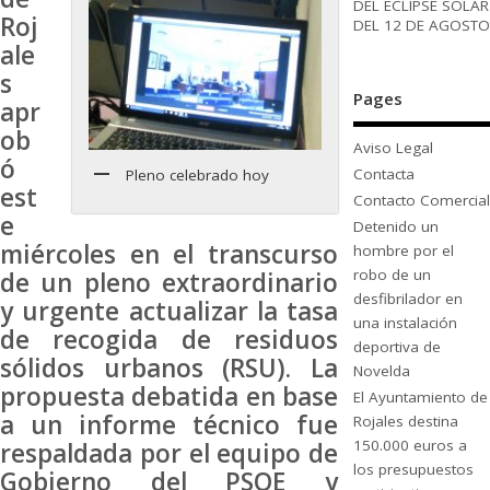
DEL ECLIPSE SOLAR
Roj
DEL 12 DE AGOSTO
ale
s
Pages
apr
ob
Aviso Legal
ó
Contacta
Pleno celebrado hoy
est
Contacto Comercial
e
Detenido un
miércoles en el transcurso
hombre por el
robo de un
de un pleno extraordinario
desfibrilador en
y urgente actualizar la tasa
una instalación
de recogida de residuos
deportiva de
sólidos urbanos (RSU). La
Novelda
propuesta debatida en base
El Ayuntamiento de
a un informe técnico fue
Rojales destina
150.000 euros a
respaldada por el equipo de
los presupuestos
Gobierno del PSOE y