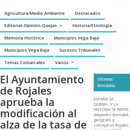
Agricultura/Medio Ambiente
Destacados
Editorial-Opinión-Quejas
Historia/Etnología
Memoria Histórica
Municipios Vega Baja
Municipios Vega Baja
Sucesos Tribunales
Temas Comarcales
Varios
El Ayuntamiento
Ultimas
Entradas
de Rojales
aprueba la
ESPAÑA SE
QUEMA…Y LA
modificación al
HISTORIA SE REPITE.
Alejandro Bernabé,
geógrafo y
alza de la tasa de
concejal en Rojales