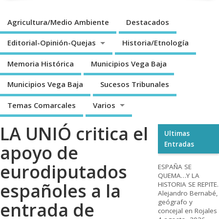
Agricultura/Medio Ambiente
Destacados
Editorial-Opinión-Quejas
Historia/Etnología
Memoria Histórica
Municipios Vega Baja
Municipios Vega Baja
Sucesos Tribunales
Temas Comarcales
Varios
LA UNIÓ critica el
Ultimas
Entradas
apoyo de
eurodiputados
ESPAÑA SE
QUEMA…Y LA
españoles a la
HISTORIA SE REPITE.
Alejandro Bernabé,
geógrafo y
entrada de
concejal en Rojales