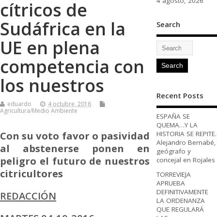
4 agosto, 2026
cítricos de
Sudáfrica en la
Search
UE en plena
competencia con
los nuestros
Recent Posts
eduardo
4 octubre, 2016
Agricultura/Medio Ambiente
ESPAÑA SE
QUEMA…Y LA
Con su voto favor o pasividad
HISTORIA SE REPITE.
Alejandro Bernabé,
al abstenerse ponen en
geógrafo y
peligro el futuro de nuestros
concejal en Rojales
citricultores
TORREVIEJA
APRUEBA
DEFINITIVAMENTE
REDACCIÓN
LA ORDENANZA
QUE REGULARÁ