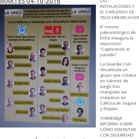
MARTES 04-10-2016
LAS
INSTALACIONES Y
EL CABLEADO DE
TELECOMUNICACIO
El museo
paleontológico de
Elche inaugura la
exposición
“Capturando el
pasado”
La Guardia Civil
desarticula un
grupo que robaba
en salones de
juego tras
manipular las
máquinas en
Callosa de Segura
y Rojales
TORREVIEJA
INFORMA SOBRE
CÓMO DISFRUTAR
CON SEGURIDAD