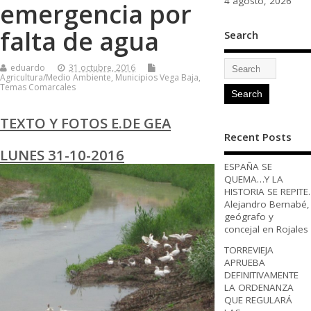
4 agosto, 2026
emergencia por
falta de agua
Search
eduardo
31 octubre, 2016
Agricultura/Medio Ambiente
,
Municipios Vega Baja
,
Temas Comarcales
TEXTO Y FOTOS E.DE GEA
Recent Posts
LUNES 31-10-2016
ESPAÑA SE
QUEMA…Y LA
HISTORIA SE REPITE.
Alejandro Bernabé,
geógrafo y
concejal en Rojales
TORREVIEJA
APRUEBA
DEFINITIVAMENTE
LA ORDENANZA
QUE REGULARÁ