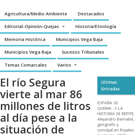
Agricultura/Medio Ambiente
Destacados
Editorial-Opinión-Quejas
Historia/Etnología
Memoria Histórica
Municipios Vega Baja
Municipios Vega Baja
Sucesos Tribunales
Temas Comarcales
Varios
El río Segura
Ultimas
Entradas
vierte al mar 86
millones de litros
ESPAÑA SE
QUEMA…Y LA
al día pese a la
HISTORIA SE REPITE.
Alejandro Bernabé,
geógrafo y
situación de
concejal en Rojales