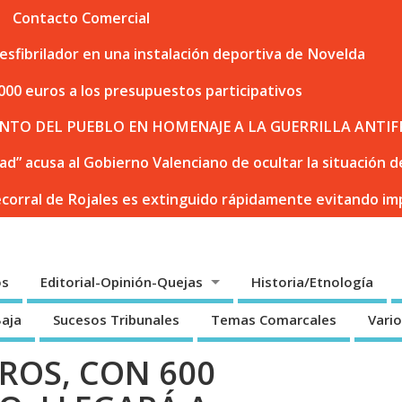
Contacto Comercial
sfibrilador en una instalación deportiva de Novelda
000 euros a los presupuestos participativos
NTO DEL PUEBLO EN HOMENAJE A LA GUERRILLA ANTIF
dad” acusa al Gobierno Valenciano de ocultar la situación
ecorral de Rojales es extinguido rápidamente evitando i
os
Editorial-Opinión-Quejas
Historia/Etnología
Baja
Sucesos Tribunales
Temas Comarcales
Vari
ROS, CON 600