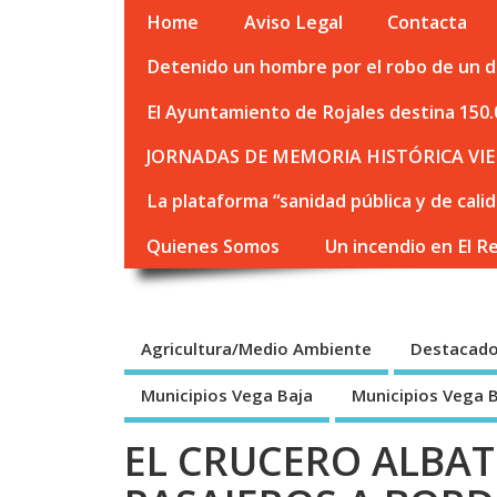
Home
Aviso Legal
Contacta
Detenido un hombre por el robo de un de
El Ayuntamiento de Rojales destina 150.
JORNADAS DE MEMORIA HISTÓRICA VIE
La plataforma “sanidad pública y de cali
Quienes Somos
Un incendio en El R
Agricultura/Medio Ambiente
Destacad
Municipios Vega Baja
Municipios Vega 
EL CRUCERO ALBAT