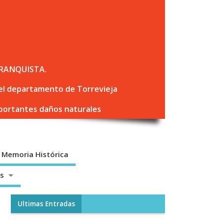
RANQUISTA.
 del departamento de Torrevieja
mportantes daños naturales
Memoria Histórica
os
Ultimas Entradas