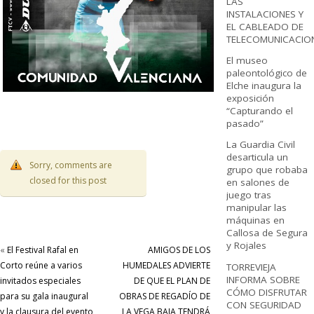
LAS
INSTALACIONES Y
EL CABLEADO DE
TELECOMUNICACIO
El museo
paleontológico de
Elche inaugura la
exposición
“Capturando el
pasado”
La Guardia Civil
desarticula un
Sorry, comments are
grupo que robaba
closed for this post
en salones de
juego tras
manipular las
máquinas en
Callosa de Segura
y Rojales
«
El Festival Rafal en
AMIGOS DE LOS
Corto reúne a varios
HUMEDALES ADVIERTE
TORREVIEJA
INFORMA SOBRE
invitados especiales
DE QUE EL PLAN DE
CÓMO DISFRUTAR
para su gala inaugural
OBRAS DE REGADÍO DE
CON SEGURIDAD
y la clausura del evento
LA VEGA BAJA TENDRÁ