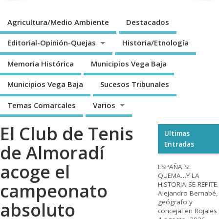
Agricultura/Medio Ambiente
Destacados
Editorial-Opinión-Quejas
Historia/Etnología
Memoria Histórica
Municipios Vega Baja
Municipios Vega Baja
Sucesos Tribunales
Temas Comarcales
Varios
El Club de Tenis
Ultimas
Entradas
de Almoradí
acoge el
ESPAÑA SE
QUEMA…Y LA
campeonato
HISTORIA SE REPITE.
Alejandro Bernabé,
geógrafo y
absoluto
concejal en Rojales