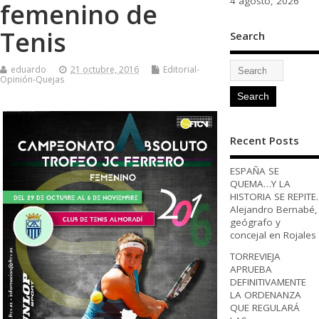
4 agosto, 2026
femenino de
Tenis
Search
eduardo
21 octubre, 2016
Editorial-
Opinión-Quejas
Recent Posts
ESPAÑA SE
QUEMA…Y LA
HISTORIA SE REPITE.
Alejandro Bernabé,
geógrafo y
concejal en Rojales
TORREVIEJA
APRUEBA
DEFINITIVAMENTE
LA ORDENANZA
QUE REGULARÁ