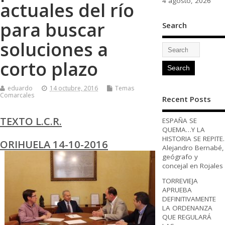
4 agosto, 2026
actuales del río
para buscar
Search
soluciones a
corto plazo
eduardo
14 octubre, 2016
Temas
Comarcales
Recent Posts
TEXTO L.C.R.
ESPAÑA SE
QUEMA…Y LA
HISTORIA SE REPITE.
ORIHUELA 14-10-2016
Alejandro Bernabé,
geógrafo y
concejal en Rojales
TORREVIEJA
APRUEBA
DEFINITIVAMENTE
LA ORDENANZA
QUE REGULARÁ