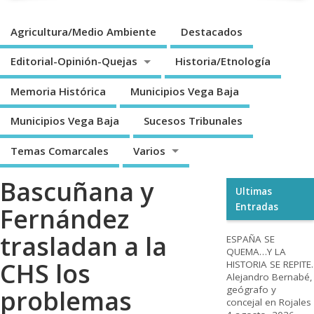
Agricultura/Medio Ambiente
Destacados
Editorial-Opinión-Quejas
Historia/Etnología
Memoria Histórica
Municipios Vega Baja
Municipios Vega Baja
Sucesos Tribunales
Temas Comarcales
Varios
Bascuñana y
Ultimas
Entradas
Fernández
trasladan a la
ESPAÑA SE
QUEMA…Y LA
CHS los
HISTORIA SE REPITE.
Alejandro Bernabé,
geógrafo y
problemas
concejal en Rojales