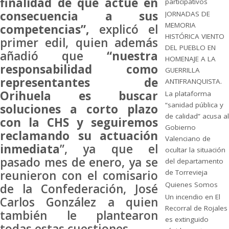
finalidad de que actúe en
participativos
consecuencia a sus
JORNADAS DE
MEMORIA
competencias”,
explicó el
HISTÓRICA VIENTO
primer edil, quien además
DEL PUEBLO EN
añadió que
“nuestra
HOMENAJE A LA
responsabilidad como
GUERRILLA
representantes de
ANTIFRANQUISTA.
Orihuela es buscar
La plataforma
“sanidad pública y
soluciones a corto plazo
de calidad” acusa al
con la CHS y seguiremos
Gobierno
reclamando su actuación
Valenciano de
inmediata
”, ya que el
ocultar la situación
pasado mes de enero, ya se
del departamento
reunieron con el comisario
de Torrevieja
Quienes Somos
de la Confederación, José
Un incendio en El
Carlos González a quien
Recorral de Rojales
también le plantearon
es extinguido
todas estas cuestiones.