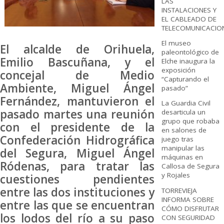
LAS
INSTALACIONES Y
EL CABLEADO DE
TELECOMUNICACIO
El museo
El alcalde de Orihuela,
paleontológico de
Emilio Bascuñana, y el
Elche inaugura la
exposición
concejal de Medio
“Capturando el
Ambiente, Miguel Ángel
pasado”
Fernández, mantuvieron el
La Guardia Civil
pasado martes una reunión
desarticula un
grupo que robaba
con el presidente de la
en salones de
Confederación Hidrográfica
juego tras
manipular las
del Segura, Miguel Ángel
máquinas en
Ródenas, para tratar las
Callosa de Segura
y Rojales
cuestiones pendientes
entre las dos instituciones y
TORREVIEJA
INFORMA SOBRE
entre las que se encuentran
CÓMO DISFRUTAR
los lodos del río a su paso
CON SEGURIDAD