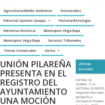
Agricultura/Medio Ambiente
Destacados
Editorial-Opinión-Quejas
Historia/Etnología
Memoria Histórica
Municipios Vega Baja
Municipios Vega Baja
Sucesos Tribunales
Temas Comarcales
Varios
UNIÓN PILAREÑA
Ultimas
Entradas
PRESENTA EN EL
REGISTRO DEL
ESPAÑA SE
QUEMA…Y LA
AYUNTAMIENTO
HISTORIA SE REPITE.
Alejandro Bernabé,
geógrafo y
UNA MOCIÓN
concejal en Rojales