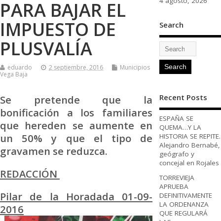
4 agosto, 2026
PARA BAJAR EL
IMPUESTO DE
Search
PLUSVALÍA
eduardo
2 septiembre, 2016
Municipios
Vega Baja
Recent Posts
Se pretende que la
bonificación a los familiares
ESPAÑA SE
que hereden se aumente en
QUEMA…Y LA
un 50% y que el tipo de
HISTORIA SE REPITE.
Alejandro Bernabé,
gravamen se reduzca.
geógrafo y
concejal en Rojales
REDACCIÓN
TORREVIEJA
APRUEBA
Pilar de la Horadada 01-09-
DEFINITIVAMENTE
LA ORDENANZA
2016
QUE REGULARÁ