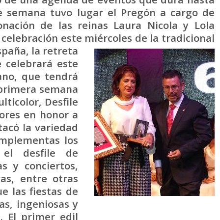
de semana tuvo lugar el Pregón a cargo de
nación de las reinas Laura Nicola y Lola
 celebración este miércoles de la tradicional
spaña, la retreta
e celebrará este
iano, que tendrá
a primera semana
lticolor, Desfile
lores en honor a
tacó la variedad
omplementas los
el desfile de
s y conciertos,
vas, entre otras
ue las fiestas de
as, ingeniosas y
 El primer edil