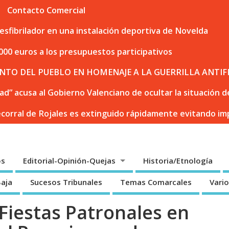
Contacto Comercial
sfibrilador en una instalación deportiva de Novelda
000 euros a los presupuestos participativos
NTO DEL PUEBLO EN HOMENAJE A LA GUERRILLA ANTIF
dad” acusa al Gobierno Valenciano de ocultar la situación
ecorral de Rojales es extinguido rápidamente evitando i
os
Editorial-Opinión-Quejas
Historia/Etnología
Baja
Sucesos Tribunales
Temas Comarcales
Vari
Fiestas Patronales en