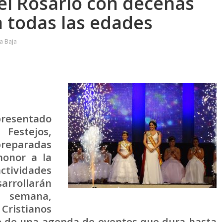
del Rosario con decenas
a todas las edades
a Baja
presentado
 Festejos,
 preparadas
honor a la
ctividades
rrollarán
 semana,
 Cristianos
ro de una agenda de eventos que dura hasta