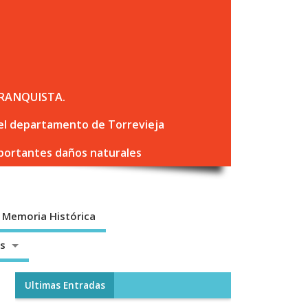
RANQUISTA.
 del departamento de Torrevieja
mportantes daños naturales
Memoria Histórica
os
Ultimas Entradas