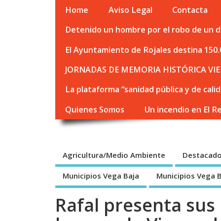
Home
Aviso Legal
Contacta
Detenido un hombre por el robo de un de
El Ayuntamiento de Rojales destina 150.
JORNADAS DE MEMORIA HISTÓRICA VIE
La plataforma “sanidad pública y de cali
Quienes Somos
Un incendio en El R
Agricultura/Medio Ambiente
Destacad
Municipios Vega Baja
Municipios Vega 
Rafal presenta sus 