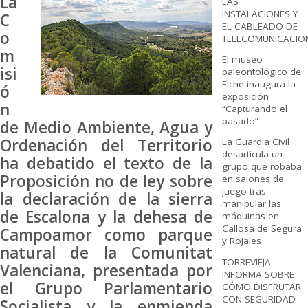
La
LAS
INSTALACIONES Y
C
EL CABLEADO DE
o
TELECOMUNICACIO
m
El museo
isi
paleontológico de
Elche inaugura la
ó
exposición
n
“Capturando el
pasado”
de Medio Ambiente, Agua y
Ordenación del Territorio
La Guardia Civil
desarticula un
ha debatido el texto de la
grupo que robaba
Proposición no de ley sobre
en salones de
juego tras
la declaración de la sierra
manipular las
de Escalona y la dehesa de
máquinas en
Callosa de Segura
Campoamor como parque
y Rojales
natural de la Comunitat
TORREVIEJA
Valenciana, presentada por
INFORMA SOBRE
el Grupo Parlamentario
CÓMO DISFRUTAR
CON SEGURIDAD
Socialista y la enmienda