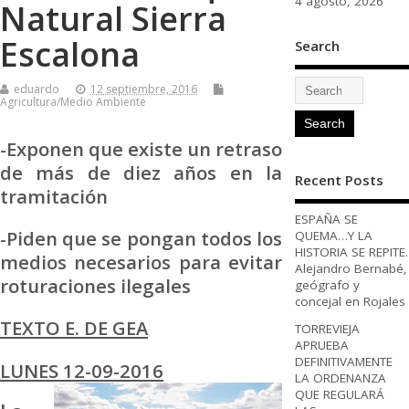
4 agosto, 2026
Natural Sierra
Escalona
Search
eduardo
12 septiembre, 2016
Agricultura/Medio Ambiente
-Exponen que existe un retraso
de más de diez años en la
Recent Posts
tramitación
ESPAÑA SE
-Piden que se pongan todos los
QUEMA…Y LA
HISTORIA SE REPITE.
medios necesarios para evitar
Alejandro Bernabé,
roturaciones ilegales
geógrafo y
concejal en Rojales
TEXTO E. DE GEA
TORREVIEJA
APRUEBA
DEFINITIVAMENTE
LUNES 12-09-2016
LA ORDENANZA
QUE REGULARÁ