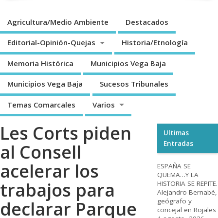
Agricultura/Medio Ambiente
Destacados
Editorial-Opinión-Quejas
Historia/Etnología
Memoria Histórica
Municipios Vega Baja
Municipios Vega Baja
Sucesos Tribunales
Temas Comarcales
Varios
Les Corts piden
Ultimas
Entradas
al Consell
acelerar los
ESPAÑA SE
QUEMA…Y LA
trabajos para
HISTORIA SE REPITE.
Alejandro Bernabé,
geógrafo y
declarar Parque
concejal en Rojales