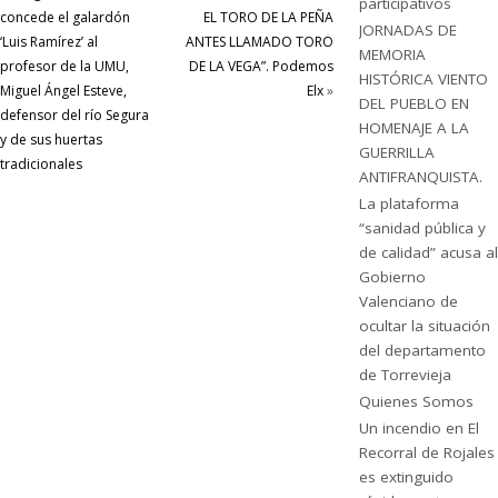
participativos
concede el galardón
EL TORO DE LA PEÑA
JORNADAS DE
‘Luis Ramírez’ al
ANTES LLAMADO TORO
MEMORIA
profesor de la UMU,
DE LA VEGA”. Podemos
HISTÓRICA VIENTO
Miguel Ángel Esteve,
Elx
»
DEL PUEBLO EN
defensor del río Segura
HOMENAJE A LA
y de sus huertas
GUERRILLA
tradicionales
ANTIFRANQUISTA.
La plataforma
“sanidad pública y
de calidad” acusa al
Gobierno
Valenciano de
ocultar la situación
del departamento
de Torrevieja
Quienes Somos
Un incendio en El
Recorral de Rojales
es extinguido