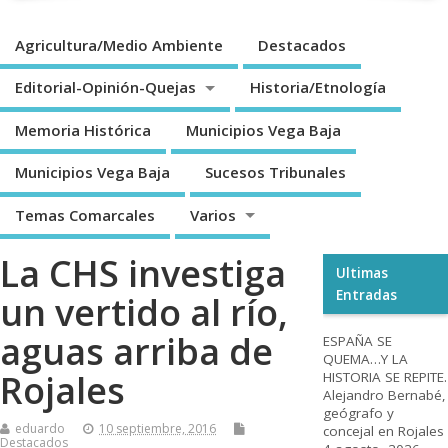
Agricultura/Medio Ambiente
Destacados
Editorial-Opinión-Quejas
Historia/Etnología
Memoria Histórica
Municipios Vega Baja
Municipios Vega Baja
Sucesos Tribunales
Temas Comarcales
Varios
La CHS investiga
Ultimas
Entradas
un vertido al río,
aguas arriba de
ESPAÑA SE
QUEMA…Y LA
Rojales
HISTORIA SE REPITE.
Alejandro Bernabé,
geógrafo y
eduardo
10 septiembre, 2016
concejal en Rojales
Destacados