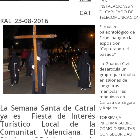
LAS
INSTALACIONES Y
CAT
EL CABLEADO DE
TELECOMUNICACIO
RAL 23-08-2016
El museo
paleontológico de
Elche inaugura la
exposición
“Capturando el
pasado”
La Guardia Civil
desarticula un
grupo que robaba
en salones de
juego tras
manipular las
máquinas en
Callosa de Segura
La Semana Santa de Catral
y Rojales
ya es Fiesta de Interés
TORREVIEJA
Turístico Local de la
INFORMA SOBRE
CÓMO DISFRUTAR
Comunitat Valenciana. El
CON SEGURIDAD