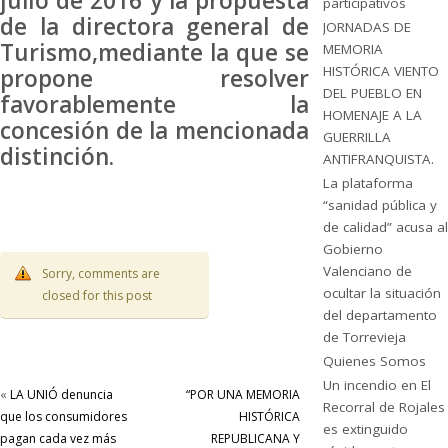
julio de 2016 y la propuesta
participativos
de la directora general de
JORNADAS DE
Turismo,mediante la que se
MEMORIA
HISTÓRICA VIENTO
propone resolver
DEL PUEBLO EN
favorablemente la
HOMENAJE A LA
concesión de la mencionada
GUERRILLA
distinción.
ANTIFRANQUISTA.
La plataforma
“sanidad pública y
de calidad” acusa al
Gobierno
Valenciano de
Sorry, comments are
ocultar la situación
closed for this post
del departamento
de Torrevieja
Quienes Somos
Un incendio en El
«
LA UNIÓ denuncia
“POR UNA MEMORIA
Recorral de Rojales
que los consumidores
HISTÓRICA
es extinguido
pagan cada vez más
REPUBLICANA Y