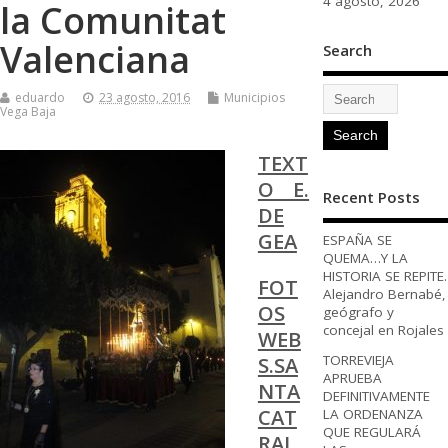
4 agosto, 2026
la Comunitat
Valenciana
Search
eduardo
23 agosto, 2016
Municipios
Vega Baja
TEXT
O E.
Recent Posts
DE
GEA
ESPAÑA SE
QUEMA…Y LA
HISTORIA SE REPITE.
FOT
Alejandro Bernabé,
OS
geógrafo y
concejal en Rojales
WEB
S.SA
TORREVIEJA
APRUEBA
NTA
DEFINITIVAMENTE
CAT
LA ORDENANZA
QUE REGULARÁ
RAL