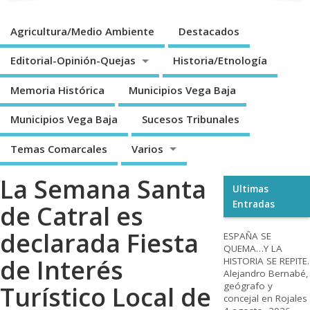
Agricultura/Medio Ambiente
Destacados
Editorial-Opinión-Quejas
Historia/Etnología
Memoria Histórica
Municipios Vega Baja
Municipios Vega Baja
Sucesos Tribunales
Temas Comarcales
Varios
La Semana Santa
Ultimas
Entradas
de Catral es
declarada Fiesta
ESPAÑA SE
QUEMA…Y LA
de Interés
HISTORIA SE REPITE.
Alejandro Bernabé,
geógrafo y
Turístico Local de
concejal en Rojales