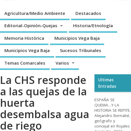
Agricultura/Medio Ambiente
Destacados
Editorial-Opinión-Quejas
Historia/Etnología
Memoria Histórica
Municipios Vega Baja
Municipios Vega Baja
Sucesos Tribunales
Temas Comarcales
Varios
La CHS responde
Ultimas
Entradas
a las quejas de la
huerta
ESPAÑA SE
QUEMA…Y LA
desembalsa agua
HISTORIA SE REPITE.
Alejandro Bernabé,
geógrafo y
de riego
concejal en Rojales