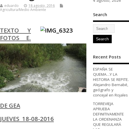
4 agosto, 2026
eduardo
18 agosto, 2016
Agricultura/Medio Ambiente
Search
TEXTO Y
FOTOS E.
Recent Posts
ESPAÑA SE
QUEMA…Y LA
HISTORIA SE REPITE.
Alejandro Bernabé,
geógrafo y
concejal en Rojales
TORREVIEJA
DE GEA
APRUEBA
DEFINITIVAMENTE
JUEVES 18-08-2016
LA ORDENANZA
QUE REGULARÁ