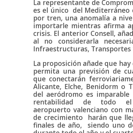
La representante de Compromís
es el único del Mediterráneo
por tren, una anomalía a niv
importarle mientras afirma a
crisis. El anterior Consell, a
al no considerarla necesa
Infraestructuras, Transportes
La proposición añade que hay
permita una previsión de cu
que conectarán ferroviaria
Alicante, Elche, Benidorm o T
del aeródromo es imparable 
rentabilidad de todo e
aeropuerto valenciano con más
de crecimiento harán que lleg
finales de año, siendo uno d
durante todo el año y el cuarto