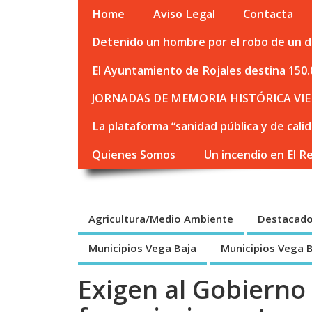
Home
Aviso Legal
Contacta
Detenido un hombre por el robo de un de
El Ayuntamiento de Rojales destina 150.
JORNADAS DE MEMORIA HISTÓRICA VIE
La plataforma “sanidad pública y de cali
Quienes Somos
Un incendio en El R
Agricultura/Medio Ambiente
Destacad
Municipios Vega Baja
Municipios Vega 
Exigen al Gobierno