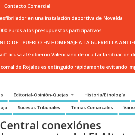
Contacto Comercial
sfibrilador en una instalación deportiva de Novelda
000 euros a los presupuestos participativos
NTO DEL PUEBLO EN HOMENAJE A LA GUERRILLA ANTIF
dad” acusa al Gobierno Valenciano de ocultar la situación
ecorral de Rojales es extinguido rápidamente evitando i
os
Editorial-Opinión-Quejas
Historia/Etnología
Baja
Sucesos Tribunales
Temas Comarcales
Vari
 Central conexiónes