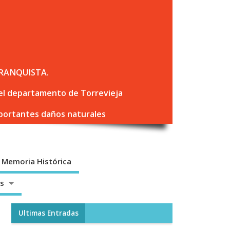
RANQUISTA.
 del departamento de Torrevieja
mportantes daños naturales
Memoria Histórica
os
Ultimas Entradas