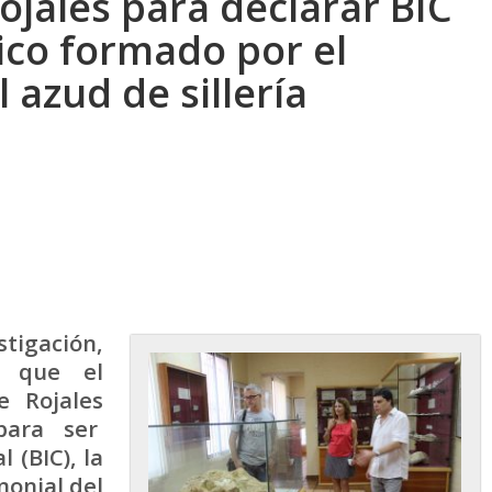
jales para declarar BIC
ico formado por el
l azud de sillería
stigación,
a que el
e Rojales
para ser
 (BIC), la
monial del