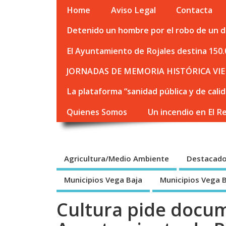
Home
Aviso Legal
Contacta
Detenido un hombre por el robo de un de
El Ayuntamiento de Rojales destina 150.
JORNADAS DE MEMORIA HISTÓRICA VIE
La plataforma “sanidad pública y de cali
Quienes Somos
Un incendio en El R
Agricultura/Medio Ambiente
Destacad
Municipios Vega Baja
Municipios Vega 
Cultura pide docum