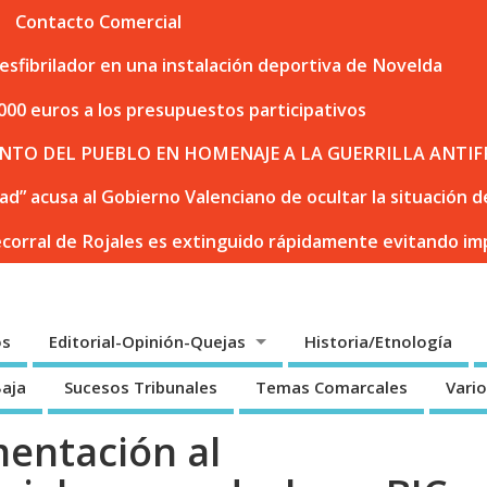
Contacto Comercial
sfibrilador en una instalación deportiva de Novelda
000 euros a los presupuestos participativos
NTO DEL PUEBLO EN HOMENAJE A LA GUERRILLA ANTIF
dad” acusa al Gobierno Valenciano de ocultar la situación
ecorral de Rojales es extinguido rápidamente evitando i
os
Editorial-Opinión-Quejas
Historia/Etnología
Baja
Sucesos Tribunales
Temas Comarcales
Vari
entación al