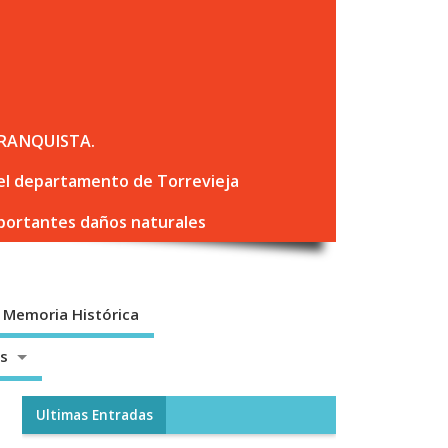
RANQUISTA.
 del departamento de Torrevieja
mportantes daños naturales
Memoria Histórica
os
Ultimas Entradas