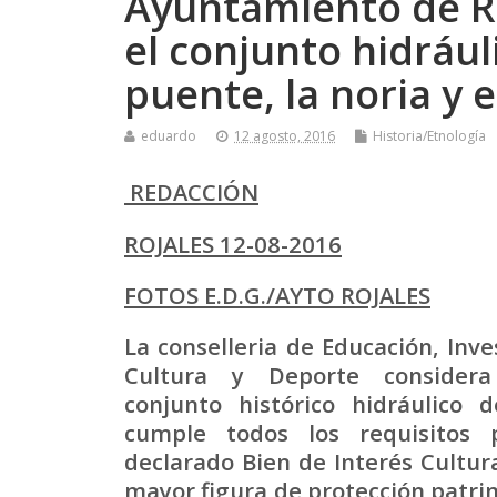
Ayuntamiento de Ro
el conjunto hidrául
puente, la noria y e
eduardo
12 agosto, 2016
Historia/Etnología
REDACCIÓN
ROJALES 12-08-2016
FOTOS E.D.G./AYTO ROJALES
La conselleria de Educación, Inve
Cultura y Deporte consider
conjunto histórico hidráulico d
cumple todos los requisitos 
declarado Bien de Interés Cultural
mayor figura de protección patri