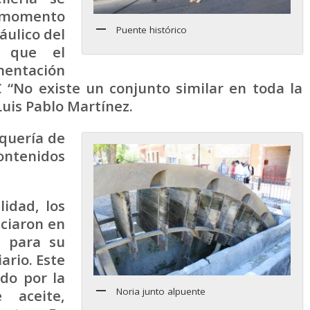
 momento
Puente histórico
áulico del
n que el
mentación
C “No existe un conjunto similar en toda la
uis Pablo Martínez.
lquería de
ntenidos
lidad, los
ciaron en
C para su
ario. Este
do por la
Noria junto alpuente
 aceite,