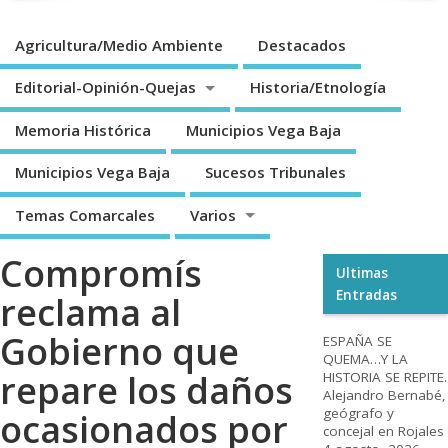
Agricultura/Medio Ambiente
Destacados
Editorial-Opinión-Quejas
Historia/Etnología
Memoria Histórica
Municipios Vega Baja
Municipios Vega Baja
Sucesos Tribunales
Temas Comarcales
Varios
Compromís
Ultimas
Entradas
reclama al
Gobierno que
ESPAÑA SE
QUEMA…Y LA
repare los daños
HISTORIA SE REPITE.
Alejandro Bernabé,
geógrafo y
ocasionados por
concejal en Rojales