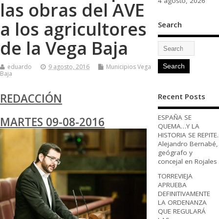
4 agosto, 2026
las obras del AVE
a los agricultores
Search
de la Vega Baja
eduardo
9 agosto, 2016
Municipios Vega
Baja
REDACCIÓN
Recent Posts
ESPAÑA SE
MARTES 09-08-2016
QUEMA…Y LA
HISTORIA SE REPITE.
Alejandro Bernabé,
geógrafo y
concejal en Rojales
TORREVIEJA
APRUEBA
DEFINITIVAMENTE
LA ORDENANZA
QUE REGULARÁ