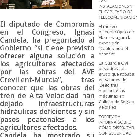
LAS
INSTALACIONES Y
EL CABLEADO DE
TELECOMUNICACIO
El diputado de Compromís
El museo
en el Congreso, Ignasi
paleontológico de
Elche inaugura la
Candela, ha preguntado al
exposición
Gobierno “si tiene previsto
“Capturando el
ofrecer alguna solución a
pasado”
los agricultores afectados
La Guardia Civil
desarticula un
por las obras del AVE
grupo que robaba
Crevillent-Murcia”, tras
en salones de
juego tras
conocer que las obras del
manipular las
tren de Alta Velocidad han
máquinas en
dejado infraestructuras
Callosa de Segura
y Rojales
hidráulicas deficientes y sin
TORREVIEJA
pasos peatonales a los
INFORMA SOBRE
agricultores afectados.
CÓMO DISFRUTAR
CON SEGURIDAD
Candela ha mostrado su