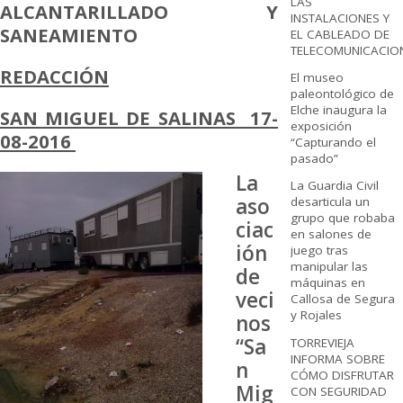
LAS
ALCANTARILLADO Y
INSTALACIONES Y
SANEAMIENTO
EL CABLEADO DE
TELECOMUNICACIO
REDACCIÓN
El museo
paleontológico de
Elche inaugura la
SAN MIGUEL DE SALINAS 17-
exposición
08-2016
“Capturando el
pasado”
La
La Guardia Civil
aso
desarticula un
grupo que robaba
ciac
en salones de
ión
juego tras
manipular las
de
máquinas en
veci
Callosa de Segura
y Rojales
nos
“Sa
TORREVIEJA
INFORMA SOBRE
n
CÓMO DISFRUTAR
Mig
CON SEGURIDAD