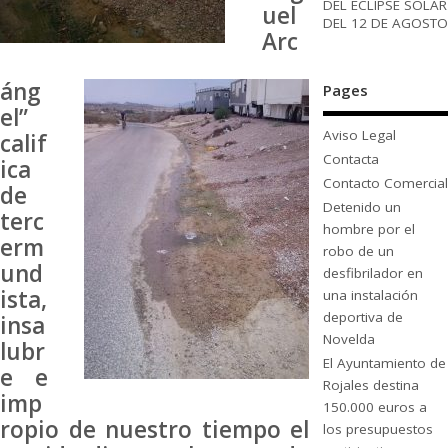
DEL ECLIPSE SOLAR
uel
DEL 12 DE AGOSTO
Arc
áng
Pages
el”
Aviso Legal
calif
Contacta
ica
Contacto Comercial
de
Detenido un
terc
hombre por el
erm
robo de un
und
desfibrilador en
ista,
una instalación
deportiva de
insa
Novelda
lubr
El Ayuntamiento de
e e
Rojales destina
imp
150.000 euros a
ropio de nuestro tiempo el
los presupuestos