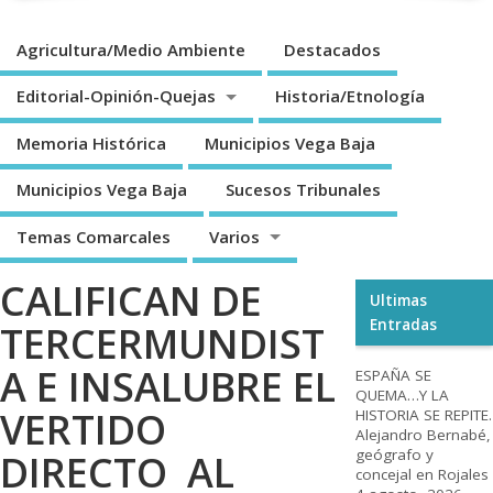
Agricultura/Medio Ambiente
Destacados
Editorial-Opinión-Quejas
Historia/Etnología
Memoria Histórica
Municipios Vega Baja
Municipios Vega Baja
Sucesos Tribunales
Temas Comarcales
Varios
CALIFICAN DE
Ultimas
Entradas
TERCERMUNDIST
A E INSALUBRE EL
ESPAÑA SE
QUEMA…Y LA
VERTIDO
HISTORIA SE REPITE.
Alejandro Bernabé,
geógrafo y
DIRECTO AL
concejal en Rojales