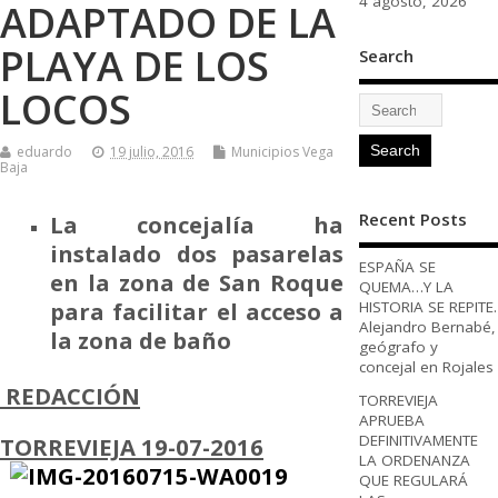
4 agosto, 2026
ADAPTADO DE LA
PLAYA DE LOS
Search
LOCOS
eduardo
19 julio, 2016
Municipios Vega
Baja
Recent Posts
La concejalía ha
instalado dos pasarelas
ESPAÑA SE
en la zona de San Roque
QUEMA…Y LA
para facilitar el acceso a
HISTORIA SE REPITE.
Alejandro Bernabé,
la zona de baño
geógrafo y
concejal en Rojales
REDACCIÓN
TORREVIEJA
APRUEBA
DEFINITIVAMENTE
TORREVIEJA 19-07-2016
LA ORDENANZA
QUE REGULARÁ