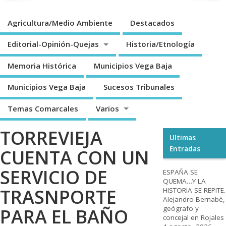
Agricultura/Medio Ambiente
Destacados
Editorial-Opinión-Quejas
Historia/Etnología
Memoria Histórica
Municipios Vega Baja
Municipios Vega Baja
Sucesos Tribunales
Temas Comarcales
Varios
TORREVIEJA
Ultimas
Entradas
CUENTA CON UN
SERVICIO DE
ESPAÑA SE
QUEMA…Y LA
TRASNPORTE
HISTORIA SE REPITE.
Alejandro Bernabé,
geógrafo y
PARA EL BAÑO
concejal en Rojales