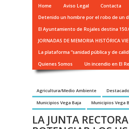
Home
Aviso Legal
Contacta
Detenido un hombre por el robo de un de
El Ayuntamiento de Rojales destina 150.
JORNADAS DE MEMORIA HISTÓRICA VIE
La plataforma “sanidad pública y de cali
Quienes Somos
Un incendio en El R
Agricultura/Medio Ambiente
Destacad
Municipios Vega Baja
Municipios Vega 
LA JUNTA RECTORA