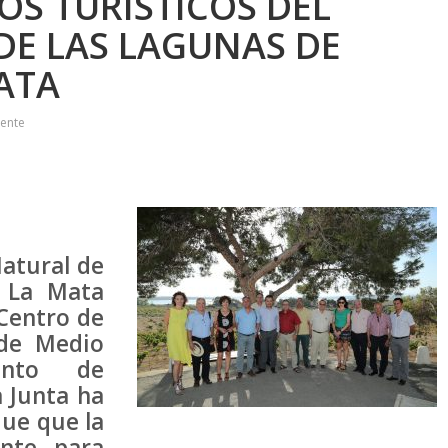
OS TURÍSTICOS DEL
DE LAS LAGUNAS DE
MATA
iente
Natural de
y La Mata
 Centro de
 de Medio
ento de
 Junta ha
ue que la
ente para