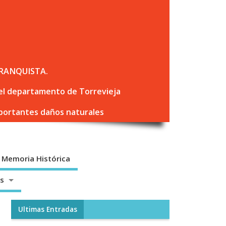
RANQUISTA.
 del departamento de Torrevieja
mportantes daños naturales
Memoria Histórica
os
Ultimas Entradas