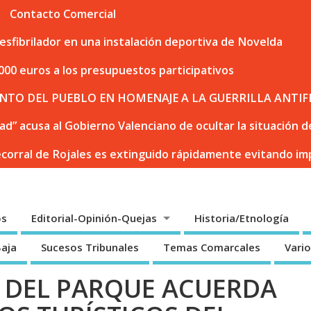
Contacto Comercial
sfibrilador en una instalación deportiva de Novelda
000 euros a los presupuestos participativos
NTO DEL PUEBLO EN HOMENAJE A LA GUERRILLA ANTIF
dad” acusa al Gobierno Valenciano de ocultar la situación
ecorral de Rojales es extinguido rápidamente evitando i
os
Editorial-Opinión-Quejas
Historia/Etnología
Baja
Sucesos Tribunales
Temas Comarcales
Vari
 DEL PARQUE ACUERDA