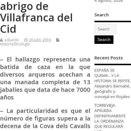
4 agosto, 2026
abrigo de
Villafranca del
Search
Cid
eduardo
26 julio, 2016
Historia/Etnología
Recent Posts
– El hallazgo representa una
batida de caza en la que
ESPAÑA SE
diversos arqueros acechan a
QUEMA…Y LA
una manada completa de 13
HISTORIA SE REPITE.
Alejandro Bernabé,
jabalíes que data de hace 7000
geógrafo y
años
concejal en Rojales
TORREVIEJA
– La particularidad es que el
APRUEBA
DEFINITIVAMENTE
número de figuras supera a la
LA ORDENANZA
decena de la Cova dels Cavalls
QUE REGULARÁ