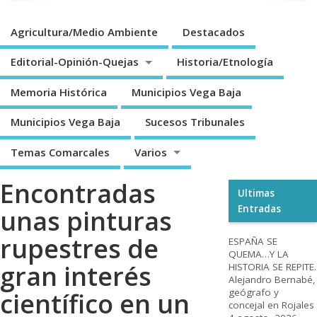
Agricultura/Medio Ambiente
Destacados
Editorial-Opinión-Quejas
Historia/Etnología
Memoria Histórica
Municipios Vega Baja
Municipios Vega Baja
Sucesos Tribunales
Temas Comarcales
Varios
Encontradas
Ultimas
Entradas
unas pinturas
rupestres de
ESPAÑA SE
QUEMA…Y LA
gran interés
HISTORIA SE REPITE.
Alejandro Bernabé,
geógrafo y
científico en un
concejal en Rojales