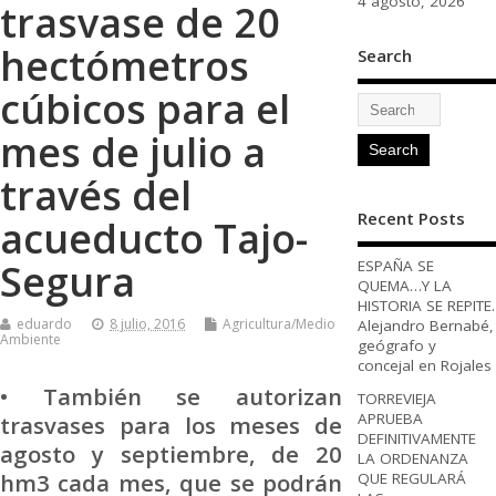
4 agosto, 2026
trasvase de 20
hectómetros
Search
cúbicos para el
mes de julio a
través del
Recent Posts
acueducto Tajo-
Segura
ESPAÑA SE
QUEMA…Y LA
HISTORIA SE REPITE.
eduardo
8 julio, 2016
Agricultura/Medio
Alejandro Bernabé,
Ambiente
geógrafo y
concejal en Rojales
• También se autorizan
TORREVIEJA
APRUEBA
trasvases para los meses de
DEFINITIVAMENTE
agosto y septiembre, de 20
LA ORDENANZA
hm3 cada mes, que se podrán
QUE REGULARÁ