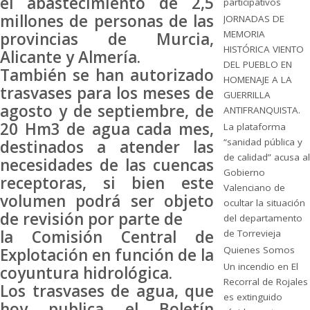
el abastecimiento de 2,5
participativos
millones de personas de las
JORNADAS DE
MEMORIA
provincias de Murcia,
HISTÓRICA VIENTO
Alicante y Almería.
DEL PUEBLO EN
También se han autorizado
HOMENAJE A LA
trasvases para los meses de
GUERRILLA
agosto y de septiembre, de
ANTIFRANQUISTA.
20 Hm3 de agua cada mes,
La plataforma
“sanidad pública y
destinados a atender las
de calidad” acusa al
necesidades de las cuencas
Gobierno
receptoras, si bien este
Valenciano de
volumen podrá ser objeto
ocultar la situación
de revisión por parte de
del departamento
la Comisión Central de
de Torrevieja
Quienes Somos
Explotación en función de la
Un incendio en El
coyuntura hidrológica.
Recorral de Rojales
Los trasvases de agua, que
es extinguido
hoy publica el Boletín