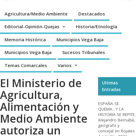
Agricultura/Medio Ambiente
Destacados
Editorial-Opinión-Quejas
Historia/Etnología
Memoria Histórica
Municipios Vega Baja
Municipios Vega Baja
Sucesos Tribunales
Temas Comarcales
Varios
El Ministerio de
Ultimas
Entradas
Agricultura,
Alimentación y
ESPAÑA SE
QUEMA…Y LA
Medio Ambiente
HISTORIA SE REPITE.
Alejandro Bernabé,
geógrafo y
autoriza un
concejal en Rojales