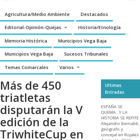
Agricultura/Medio Ambiente
Destacados
Editorial-Opinión-Quejas
Historia/Etnología
Memoria Histórica
Municipios Vega Baja
Municipios Vega Baja
Sucesos Tribunales
Temas Comarcales
Varios
Más de 450
Ultimas
Entradas
triatletas
disputarán la V
ESPAÑA SE
QUEMA…Y LA
edición de la
HISTORIA SE REPITE.
Alejandro Bernabé,
geógrafo y
TriwhiteCup en
concejal en Rojales