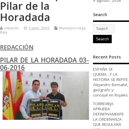
4 agosto, 2026
Pilar de la
Horadada
Search
eduardo
3 junio, 2016
Municipios Vega
Baja
REDACCIÓN
Recent Posts
PILAR DE LA HORADADA 03-
06-2016
ESPAÑA SE
QUEMA…Y LA
HISTORIA SE REPITE.
Alejandro Bernabé,
geógrafo y
concejal en Rojales
TORREVIEJA
APRUEBA
DEFINITIVAMENTE
LA ORDENANZA
QUE REGULARÁ