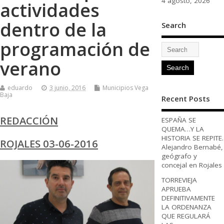
4 agosto, 2026
actividades
dentro de la
Search
programación de
verano
eduardo
3 junio, 2016
Municipios Vega
Baja
Recent Posts
REDACCIÓN
ESPAÑA SE
QUEMA…Y LA
HISTORIA SE REPITE.
ROJALES 03-06-2016
Alejandro Bernabé,
geógrafo y
concejal en Rojales
TORREVIEJA
APRUEBA
DEFINITIVAMENTE
LA ORDENANZA
QUE REGULARÁ