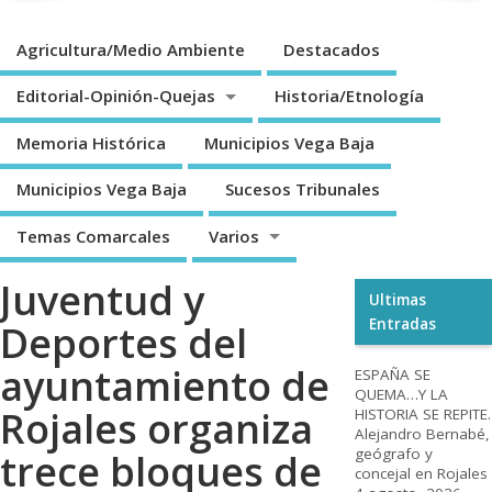
Agricultura/Medio Ambiente
Destacados
Editorial-Opinión-Quejas
Historia/Etnología
Memoria Histórica
Municipios Vega Baja
Municipios Vega Baja
Sucesos Tribunales
Temas Comarcales
Varios
Juventud y
Ultimas
Entradas
Deportes del
ayuntamiento de
ESPAÑA SE
QUEMA…Y LA
Rojales organiza
HISTORIA SE REPITE.
Alejandro Bernabé,
geógrafo y
trece bloques de
concejal en Rojales