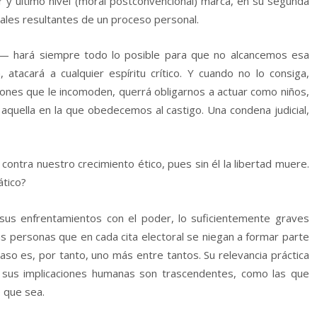
er y último nivel (moral postconvencional) marca, en su segunda
rsales resultantes de un proceso personal.
 hará siempre todo lo posible para que no alcancemos esa
, atacará a cualquier espíritu crítico. Y cuando no lo consiga,
cciones que le incomoden, querrá obligarnos a actuar como niños,
 aquella en la que obedecemos al castigo. Una condena judicial,
ontra nuestro crecimiento ético, pues sin él la libertad muere.
tico?
 y sus enfrentamientos con el poder, lo suficientemente graves
as personas que en cada cita electoral se niegan a formar parte
aso es, por tanto, uno más entre tantos. Su relevancia práctica
 sus implicaciones humanas son trascendentes, como las que
o que sea.