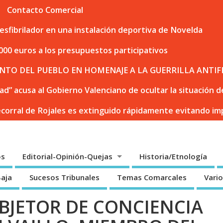
Contacto Comercial
sfibrilador en una instalación deportiva de Novelda
000 euros a los presupuestos participativos
NTO DEL PUEBLO EN HOMENAJE A LA GUERRILLA ANTIF
dad” acusa al Gobierno Valenciano de ocultar la situación
ecorral de Rojales es extinguido rápidamente evitando i
os
Editorial-Opinión-Quejas
Historia/Etnología
Baja
Sucesos Tribunales
Temas Comarcales
Vari
OBJETOR DE CONCIENCIA