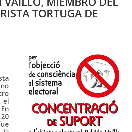
 VAILLO, MIEMBRO DEL
RISTA TORTUGA DE
sta
uno
tro
 el
 En
 20
ue
 la