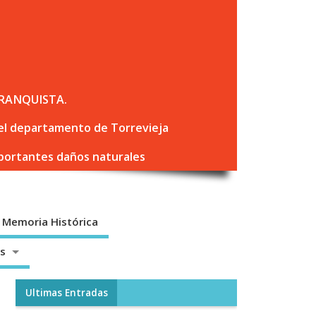
RANQUISTA.
 del departamento de Torrevieja
mportantes daños naturales
Memoria Histórica
os
Ultimas Entradas