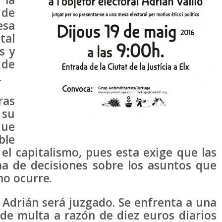
 de
esa
tal
s y
 de
.
ras
 su
que
ble
el capitalismo, pues esta exige que las
ma de decisiones sobre los asuntos que
no ocurre.
Adrián será juzgado. Se enfrenta a una
 de multa a razón de diez euros diarios