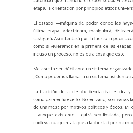
autoridad que mantiene el orden social. El terc
etapa, la orientación por principios éticos unive
El estado —máquina de poder donde las haya—
última etapa. Adoctrinará, manipulará, distraerá
castigará. Así intentará por la fuerza impedir a
como si viviéramos en la primera de las etapas,
incluso un proceso, no es otra cosa que esto.
Me asusta ser débil ante un sistema organizado c
¿Cómo podemos llamar a un sistema así democrá
La tradición de la desobediencia civil es rica
como para enfurecerlo. No en vano, son varias l
de una mesa por motivos políticos y éticos. Mi c
—aunque existente— quizá sea limitada, pero
conlleva cualquier ataque a la libertad por mínim