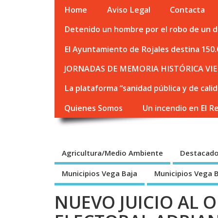
Home
Aviso Legal
Contacta
Detenido un hombre por el robo de un de
El Ayuntamiento de Rojales destina 150.
JORNADAS DE MEMORIA HISTÓRICA VIE
La plataforma “sanidad pública y de cali
Quienes Somos
Un incendio en El R
Agricultura/Medio Ambiente
Destacad
Municipios Vega Baja
Municipios Vega 
NUEVO JUICIO AL 