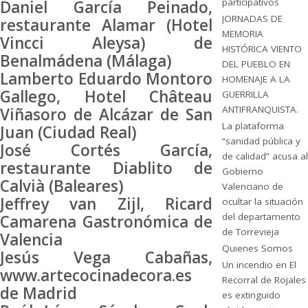
participativos
Daniel García Peinado,
JORNADAS DE
restaurante Alamar (Hotel
MEMORIA
Vincci Aleysa) de
HISTÓRICA VIENTO
Benalmádena (Málaga)
DEL PUEBLO EN
Lamberto Eduardo Montoro
HOMENAJE A LA
Gallego, Hotel Château
GUERRILLA
ANTIFRANQUISTA.
Viñasoro de Alcázar de San
La plataforma
Juan (Ciudad Real)
“sanidad pública y
José Cortés García,
de calidad” acusa al
restaurante Diablito de
Gobierno
Calvià (Baleares)
Valenciano de
Jeffrey van Zijl, Ricard
ocultar la situación
del departamento
Camarena Gastronómica de
de Torrevieja
Valencia
Quienes Somos
Jesús Vega Cabañas,
Un incendio en El
www.artecocinadecora.es
Recorral de Rojales
de Madrid
es extinguido