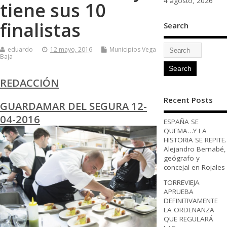
4 agosto, 2026
tiene sus 10
finalistas
Search
eduardo
12 mayo, 2016
Municipios Vega
Baja
REDACCIÓN
Recent Posts
GUARDAMAR DEL SEGURA 12-
04-2016
ESPAÑA SE
QUEMA…Y LA
HISTORIA SE REPITE.
Alejandro Bernabé,
geógrafo y
concejal en Rojales
TORREVIEJA
APRUEBA
DEFINITIVAMENTE
LA ORDENANZA
QUE REGULARÁ