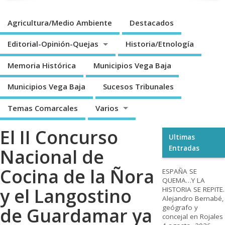
Agricultura/Medio Ambiente
Destacados
Editorial-Opinión-Quejas
Historia/Etnología
Memoria Histórica
Municipios Vega Baja
Municipios Vega Baja
Sucesos Tribunales
Temas Comarcales
Varios
El II Concurso
Ultimas
Entradas
Nacional de
Cocina de la Ñora
ESPAÑA SE
QUEMA…Y LA
y el Langostino
HISTORIA SE REPITE.
Alejandro Bernabé,
geógrafo y
de Guardamar ya
concejal en Rojales