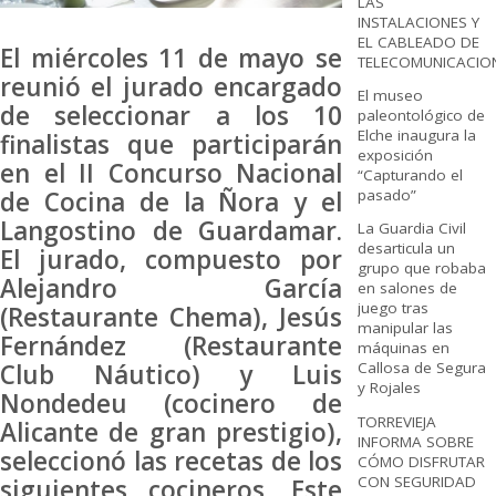
LAS
INSTALACIONES Y
EL CABLEADO DE
El miércoles 11 de mayo se
TELECOMUNICACIO
reunió el jurado encargado
El museo
de seleccionar a los 10
paleontológico de
Elche inaugura la
finalistas que participarán
exposición
en el II Concurso Nacional
“Capturando el
de Cocina de la Ñora y el
pasado”
Langostino de Guardamar.
La Guardia Civil
desarticula un
El jurado, compuesto por
grupo que robaba
Alejandro García
en salones de
juego tras
(Restaurante Chema), Jesús
manipular las
Fernández (Restaurante
máquinas en
Club Náutico) y Luis
Callosa de Segura
y Rojales
Nondedeu (cocinero de
TORREVIEJA
Alicante de gran prestigio),
INFORMA SOBRE
seleccionó las recetas de los
CÓMO DISFRUTAR
CON SEGURIDAD
siguientes cocineros. Este