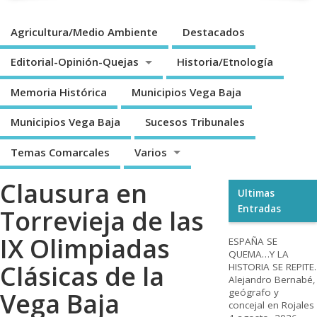
Agricultura/Medio Ambiente
Destacados
Editorial-Opinión-Quejas
Historia/Etnología
Memoria Histórica
Municipios Vega Baja
Municipios Vega Baja
Sucesos Tribunales
Temas Comarcales
Varios
Clausura en
Ultimas
Entradas
Torrevieja de las
IX Olimpiadas
ESPAÑA SE
QUEMA…Y LA
Clásicas de la
HISTORIA SE REPITE.
Alejandro Bernabé,
geógrafo y
Vega Baja
concejal en Rojales