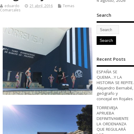
4 agosto, 2026
eduardo
21 abril, 2016
Temas
Comarcales
Search
Recent Posts
ESPAÑA SE
QUEMA…Y LA
HISTORIA SE REPITE.
Alejandro Bernabé,
geógrafo y
concejal en Rojales
TORREVIEJA
APRUEBA
DEFINITIVAMENTE
LA ORDENANZA
QUE REGULARÁ