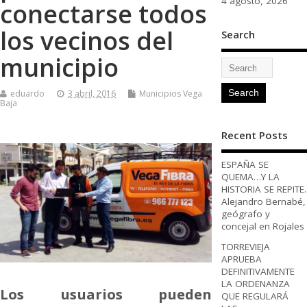
4 agosto, 2026
conectarse todos
los vecinos del
Search
municipio
eduardo
3 abril, 2016
Municipios Vega
Baja
Recent Posts
ESPAÑA SE
QUEMA…Y LA
HISTORIA SE REPITE.
Alejandro Bernabé,
geógrafo y
concejal en Rojales
TORREVIEJA
APRUEBA
DEFINITIVAMENTE
LA ORDENANZA
Los usuarios pueden
QUE REGULARÁ