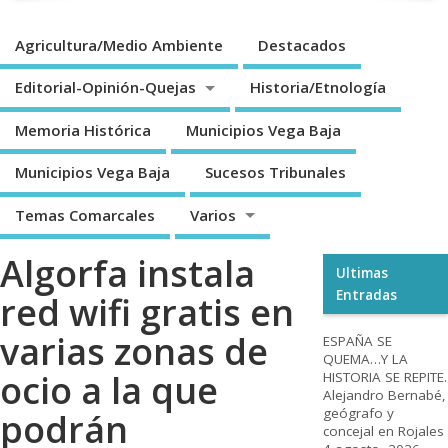
Agricultura/Medio Ambiente
Destacados
Editorial-Opinión-Quejas
Historia/Etnología
Memoria Histórica
Municipios Vega Baja
Municipios Vega Baja
Sucesos Tribunales
Temas Comarcales
Varios
Algorfa instala
Ultimas
Entradas
red wifi gratis en
varias zonas de
ESPAÑA SE
QUEMA…Y LA
ocio a la que
HISTORIA SE REPITE.
Alejandro Bernabé,
geógrafo y
podrán
concejal en Rojales